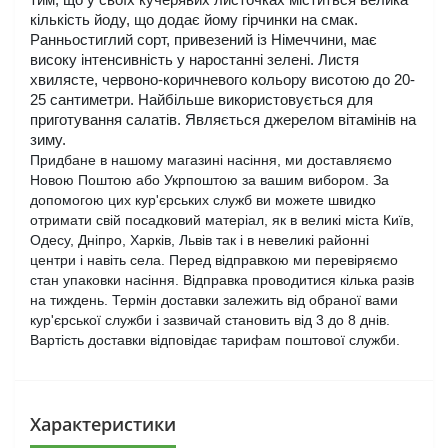
тим, що у своїх кучерявих листочках міститься велика 
кількість йоду, що додає йому гірчинки на смак. 
Ранньостиглий сорт, привезений із Німеччини, має 
високу інтенсивність у наростанні зелені. Листя 
хвилясте, червоно-коричневого кольору висотою до 20-
25 сантиметри. Найбільше використовується для 
приготування салатів. Являється джерелом вітамінів на 
зиму.
Придбане в нашому магазині насіння, ми доставляємо
Новою Поштою або Укрпоштою за вашим вибором. За
допомогою цих кур'єрських служб ви можете швидко
отримати свій посадковий матеріал, як в великі міста Київ,
Одесу, Дніпро, Харків, Львів так і в невеликі районні
центри і навіть села. Перед відправкою ми перевіряємо
стан упаковки насіння. Відправка проводитися кілька разів
на тиждень. Термін доставки залежить від обраної вами
кур'єрської служби і зазвичай становить від 3 до 8 днів.
Вартість доставки відповідає тарифам поштової служби.
Характеристики