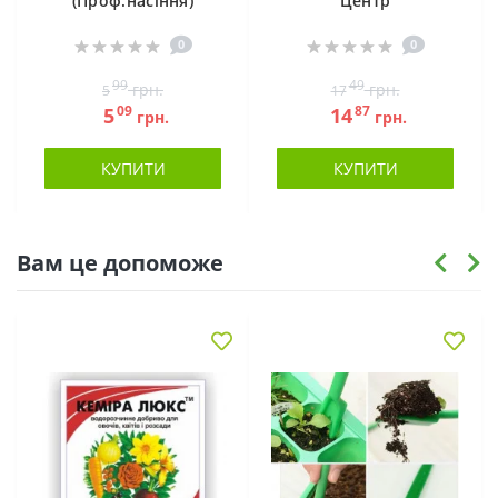
(Проф.насіння)
Центр
0
0
99
49
грн.
грн.
5
17
09
87
5
14
грн.
грн.
КУПИТИ
КУПИТИ
Вам це допоможе