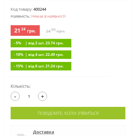
Код товару:
400244
Наявність:
Немає в наявностi
24
21
99
грн.
24
грн.
- 5%
| вiд 2 шт. 23.74
грн.
- 10%
| вiд 4 шт. 22.49
грн.
- 15%
| вiд 6 шт. 21.24
грн.
Кількість:
-
+
ПОВІДОМТЕ, КОЛИ З'ЯВИТЬСЯ
Доставка