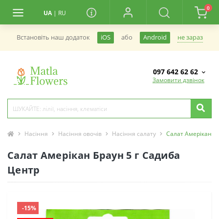
0
UA
|
RU
не зараз
Встановiть наш додаток
iOS
або
Android
097 642 62 62
Замовити дзвінок
Насіння
Насіння овочів
Насіння салату
Салат Амерікан Б
Салат Амерікан Браун 5 г Садиба
Центр
-15%