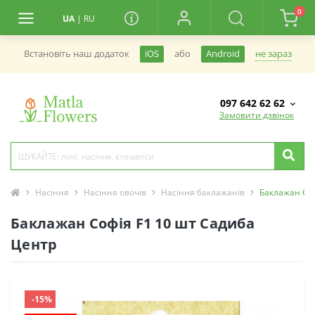
0
UA
|
RU
не зараз
Встановiть наш додаток
iOS
або
Android
097 642 62 62
Замовити дзвінок
Насіння
Насіння овочів
Насіння баклажанів
Баклажан Соф
Баклажан Софія F1 10 шт Садиба
Центр
-15%