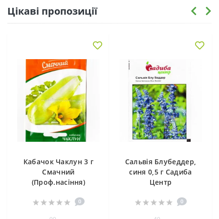
Цікаві пропозиції
Кабачок Чаклун 3 г
Сальвія Блубеддер,
Смачний
синя 0,5 г Садиба
(Проф.насіння)
Центр
0
0