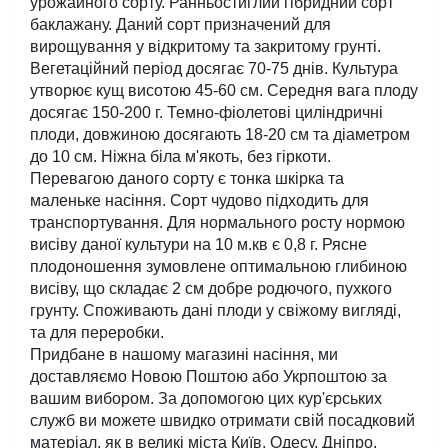
урожайного сорту. Ранньостиглий гібридний сорт 
баклажану. Даний сорт призначений для 
вирощування у відкритому та закритому грунті. 
Вегетаційний період досягає 70-75 днів. Культура 
утворює кущ висотою 45-60 см. Середня вага плоду 
досягає 150-200 г. Темно-фіолетові циліндричні 
плоди, довжиною досягають 18-20 см та діаметром 
до 10 см. Ніжна біла м'якоть, без гіркоти. 
Перевагою даного сорту є тонка шкірка та 
маленьке насіння. Сорт чудово підходить для 
транспортування. Для нормального росту нормою 
висіву даної культури на 10 м.кв є 0,8 г. Рясне 
плодоношення зумовлене оптимальною глибиною 
висіву, що складає 2 см добре родючого, пухкого 
грунту. Споживають дані плоди у свіжому вигляді, 
та для переробки.
Придбане в нашому магазині насіння, ми 
доставляємо Новою Поштою або Укрпоштою за 
вашим вибором. За допомогою цих кур'єрських 
служб ви можете швидко отримати свій посадковий 
матеріал, як в великі міста Київ, Одесу, Дніпро, 