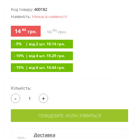
Код товару:
400182
Наявність:
Немає в наявностi
44
14
99
грн.
16
грн.
- 5%
| вiд 2 шт. 16.14
грн.
- 10%
| вiд 4 шт. 15.29
грн.
- 15%
| вiд 6 шт. 14.44
грн.
Кількість:
-
+
ПОВІДОМТЕ, КОЛИ З'ЯВИТЬСЯ
Доставка