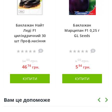
Баклажан Найт
Баклажан
Леді F1
Марципан F1 0,25 г
циліндричний 30
GL Seeds
шт Проф.насіння
0
0
99
99
грн.
грн.
54
6
74
94
46
5
грн.
грн.
КУПИТИ
КУПИТИ
Вам це допоможе