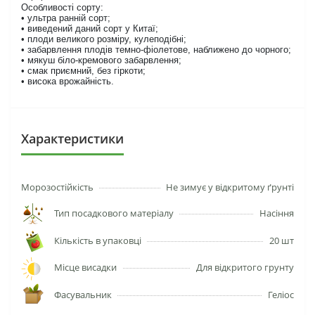
Особливості сорту:
• ультра ранній сорт;
• виведений даний сорт у Китаї;
• плоди великого розміру, кулеподібні;
• забарвлення плодів темно-фіолетове, наближено до чорного;
• мякуш біло-кремового забарвлення;
• смак приємний, без гіркоти;
• висока врожайність.
Характеристики
Морозостійкість
Не зимує у відкритому ґрунті
Тип посадкового матеріалу
Насіння
Кількість в упаковці
20 шт
Місце висадки
Для відкритого грунту
Фасувальник
Геліос