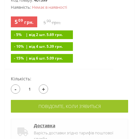
Код товару:
401399
Наявність:
Немає в наявностi
09
5
99
грн.
5
грн.
- 5%
| вiд 2 шт. 5.69
грн.
- 10%
| вiд 4 шт. 5.39
грн.
- 15%
| вiд 6 шт. 5.09
грн.
Кількість:
-
+
ПОВІДОМТЕ, КОЛИ З'ЯВИТЬСЯ
Доставка
Варість доставки згідно тарифів поштової
служби