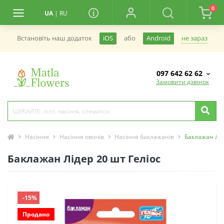
0
UA
|
RU
не зараз
Встановiть наш додаток
iOS
або
Android
097 642 62 62
Замовити дзвінок
Насіння
Насіння овочів
Насіння баклажанів
Баклажан Лід
Баклажан Лідер 20 шт Геліос
-15%
Продано