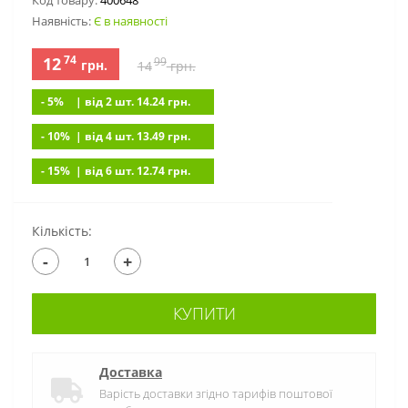
Код товару:
400648
Наявність:
Є в наявності
74
12
99
грн.
14
грн.
- 5%
| вiд 2 шт. 14.24
грн.
- 10%
| вiд 4 шт. 13.49
грн.
- 15%
| вiд 6 шт. 12.74
грн.
Кількість:
-
+
КУПИТИ
Доставка
Варість доставки згідно тарифів поштової