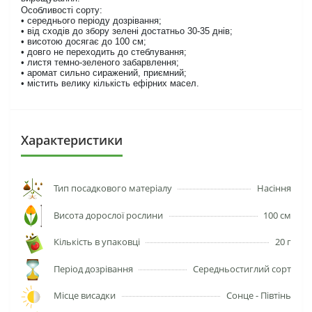
Особливості сорту:
• середнього періоду дозрівання;
• від сходів до збору зелені достатньо 30-35 днів;
• висотою досягає до 100 см;
• довго не переходить до стеблування;
• листя темно-зеленого забарвлення;
• аромат сильно сиражений, приємний;
• містить велику кількість ефірних масел.
Характеристики
Тип посадкового матеріалу
Насіння
Висота дорослої рослини
100 см
Кількість в упаковці
20 г
Період дозрівання
Середньостиглий сорт
Місце висадки
Сонце - Півтінь