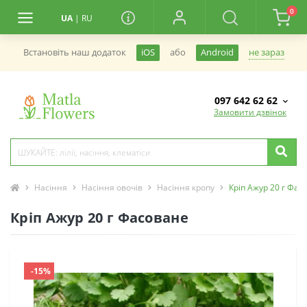
0
UA
|
RU
не зараз
Встановiть наш додаток
iOS
або
Android
097 642 62 62
Замовити дзвінок
Насіння
Насіння овочів
Насіння кропу
Кріп Ажур 20 г Фас
Кріп Ажур 20 г Фасоване
-15%