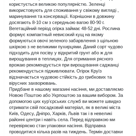
користується великою популярністю. Зеленці 
використовують для споживання у свіжому вигляді , 
маринування та консервації. Корнішони в довжину 
досягають 8-10 см з середньою вагою 80-90 г. 
Вегетаційний період огірка займає 48-52 дні. Рослина 
формує компактный невисокий кущ на якому 
формуються овочі зеленого забарвлення з щільною 
шкіркою з не великими пухирцями. Даний сорт чудово 
підходить для посіву у відкритий грунт або ж для 
вирощування в теплицях. Для отримання рясного 
врожаю рекомендується при вирощування саджанці 
рекомендується підживлювати. Огірок Круїз 
відзначається чудовою стійкість до грибкових та 
вірусних захворювань. 
Придбане в нашому магазині насіння, ми доставляємо 
Новою Поштою або Укрпоштою за вашим вибором. За 
допомогою цих кур'єрських служб ви можете швидко 
отримати свій посадковий матеріал, як в великі міста 
Київ, Одесу, Дніпро, Харків, Львів так і в невеликі 
районні центри і навіть села. Перед відправкою ми 
перевіряємо стан упаковки насіння. Відправка 
проводитися кілька разів на тиждень. Термін доставки 