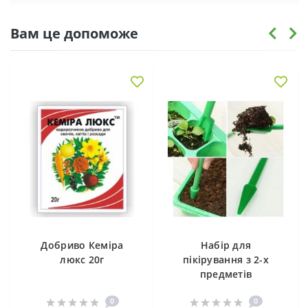
Вам це допоможе
Добриво Кеміра
Набір для
люкс 20г
пікірування з 2-х
предметів
0
0