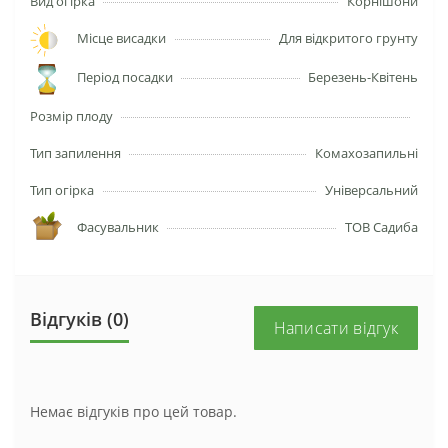
Вид огірка
Корнішони
Місце висадки
Для відкритого грунту
Період посадки
Березень-Квітень
Розмір плоду
Тип запилення
Комахозапильні
Тип огірка
Універсальний
Фасувальник
ТОВ Садиба
Відгуків (0)
Написати відгук
Немає відгуків про цей товар.