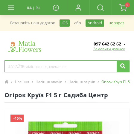
0
UA
|
RU
не зараз
Встановiть наш додаток
iOS
або
Android
097 642 62 62
Замовити дзвінок
Насіння
Насіння овочів
Насіння огірків
Огірок Круїз F1 5 
Огірок Круїз F1 5 г Садиба Центр
-15%