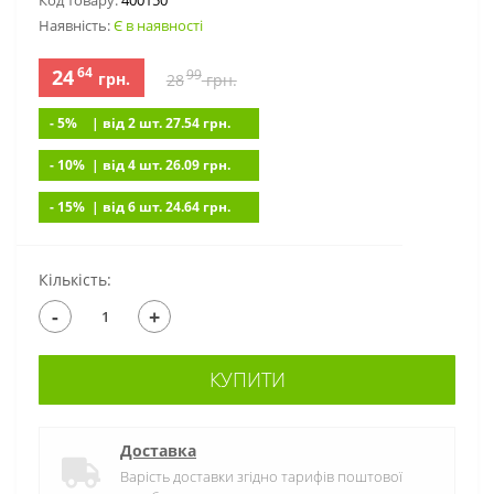
Код товару:
400150
Наявність:
Є в наявності
64
24
99
грн.
28
грн.
- 5%
| вiд 2 шт. 27.54
грн.
- 10%
| вiд 4 шт. 26.09
грн.
- 15%
| вiд 6 шт. 24.64
грн.
Кількість:
-
+
КУПИТИ
Доставка
Варість доставки згідно тарифів поштової