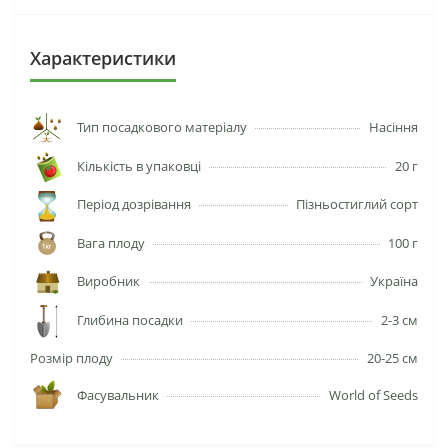
Характеристики
Тип посадкового матеріалу
Насіння
Кількість в упаковці
20 г
Період дозрівання
Пізньостиглий сорт
Вага плоду
100 г
Виробник
Україна
Глибина посадки
2-3 см
Розмір плоду
20-25 см
Фасувальник
World of Seeds