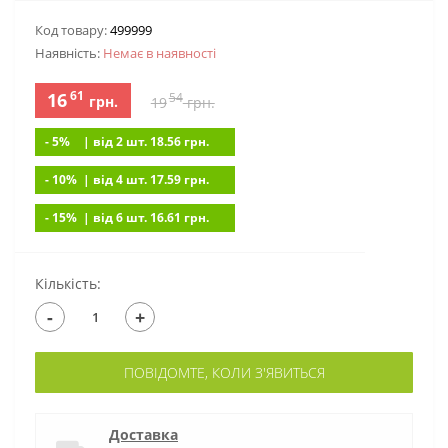
Код товару:
499999
Наявність:
Немає в наявностi
61
16
54
грн.
19
грн.
- 5%
| вiд 2 шт. 18.56
грн.
- 10%
| вiд 4 шт. 17.59
грн.
- 15%
| вiд 6 шт. 16.61
грн.
Кількість:
-
+
ПОВІДОМТЕ, КОЛИ З'ЯВИТЬСЯ
Доставка