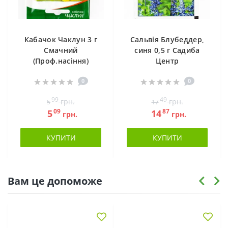
Кабачок Чаклун 3 г
Сальвія Блубеддер,
Смачний
синя 0,5 г Садиба
(Проф.насіння)
Центр
0
0
99
49
грн.
грн.
5
17
09
87
5
14
грн.
грн.
КУПИТИ
КУПИТИ
Вам це допоможе