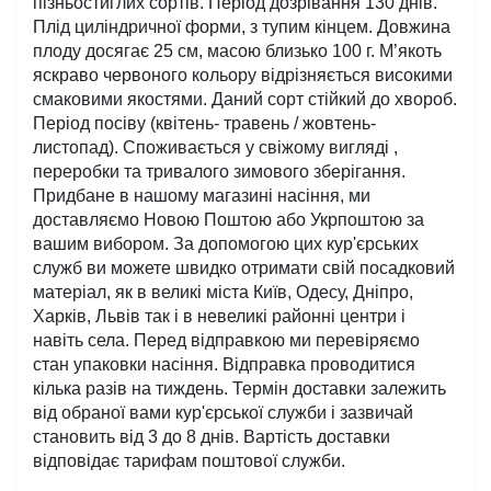
пізньостиглих сортів. Період дозрівання 130 днів. 
Плід циліндричної форми, з тупим кінцем. Довжина 
плоду досягає 25 см, масою близько 100 г. М’якоть 
яскраво червоного кольору відрізняється високими 
смаковими якостями. Даний сорт стійкий до хвороб. 
Період посіву (квітень- травень / жовтень- 
листопад). Споживається у свіжому вигляді , 
переробки та тривалого зимового зберігання. 
Придбане в нашому магазині насіння, ми 
доставляємо Новою Поштою або Укрпоштою за 
вашим вибором. За допомогою цих кур'єрських 
служб ви можете швидко отримати свій посадковий 
матеріал, як в великі міста Київ, Одесу, Дніпро, 
Харків, Львів так і в невеликі районні центри і 
навіть села. Перед відправкою ми перевіряємо 
стан упаковки насіння. Відправка проводитися 
кілька разів на тиждень. Термін доставки залежить 
від обраної вами кур'єрської служби і зазвичай 
становить від 3 до 8 днів. Вартість доставки 
відповідає тарифам поштової служби.