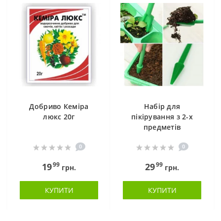
Добриво Кеміра
Набір для
люкс 20г
пікірування з 2-х
предметів
0
0
99
99
19
29
грн.
грн.
КУПИТИ
КУПИТИ