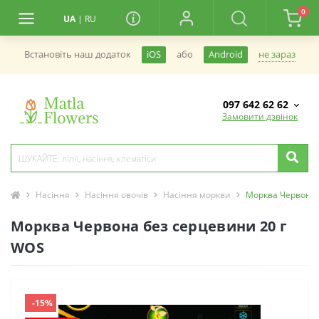
0
UA
|
RU
не зараз
Встановiть наш додаток
iOS
або
Android
097 642 62 62
Замовити дзвінок
Насіння
Насіння овочів
Насіння моркви
Морква Червона 
Морква Червона без серцевини 20 г
WOS
-15%