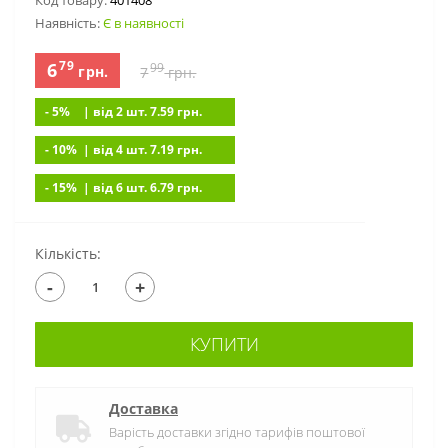
Код товару:
401408
Наявність:
Є в наявності
79
6
99
грн.
7
грн.
- 5%
| вiд 2 шт. 7.59
грн.
- 10%
| вiд 4 шт. 7.19
грн.
- 15%
| вiд 6 шт. 6.79
грн.
Кількість:
-
+
КУПИТИ
Доставка
Варість доставки згідно тарифів поштової