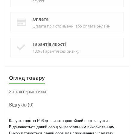
служби
Оплата
Оплата при отриманні або оплата онлайн
Гарантія якості
100% Гарантія без ризику
Огляд товару
Характеристики
Відгуків (0)
Капуста цвітна Робер - високоврожайний сорт капусти.
Відзначається даний овощ універсальним використанням.
Використовується даний сорт для споживання у салатах,