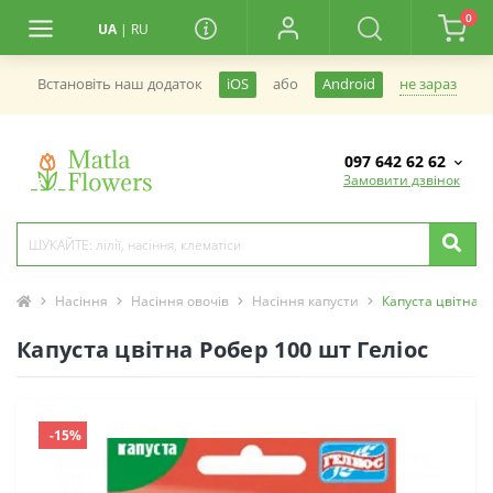
0
UA
|
RU
не зараз
Встановiть наш додаток
iOS
або
Android
097 642 62 62
Замовити дзвінок
Насіння
Насіння овочів
Насіння капусти
Капуста цвітна Р
Капуста цвітна Робер 100 шт Геліос
-15%