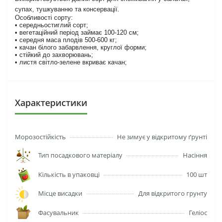
супах, тушкуванню та консервації.
Особливості сорту:
• середньостиглий сорт;
• вегетаційний період займає 100-120 см;
• середня маса плодів 500-600 кг;
• качан білого забарвлення, круглої форми;
• стійкий до захворювань;
• листя світло-зелене вкриває качан;
Характеристики
Морозостійкість
Не зимує у відкритому ґрунті
Тип посадкового матеріалу
Насіння
Кількість в упаковці
100 шт
Місце висадки
Для відкритого грунту
Фасувальник
Геліос