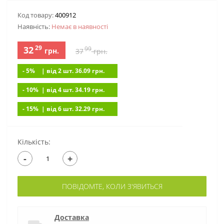
Код товару:
400912
Наявність:
Немає в наявностi
29
32
99
грн.
37
грн.
- 5%
| вiд 2 шт. 36.09
грн.
- 10%
| вiд 4 шт. 34.19
грн.
- 15%
| вiд 6 шт. 32.29
грн.
Кількість:
-
+
ПОВІДОМТЕ, КОЛИ З'ЯВИТЬСЯ
Доставка