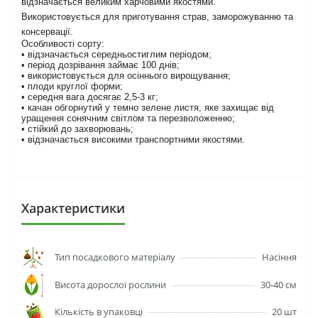
відзначається великим харчовими якостями.
Використовується для приготування страв, заморожуванню та
консервації.
Особливості сорту:
• відзначається середньостиглим періодом;
• період дозрівання займає 100 днів;
• використовується для осіннього вирощування;
• плоди круглої форми;
• середня вага досягає 2,5-3 кг;
• качан обгорнутий у темно зелене листя, яке захищає від
уращення сонячним світлом та перезволоженню;
• стійкий до захворювань;
• відзначається високими транспортними якостями.
Характеристики
Тип посадкового матеріалу
Насіння
Висота дорослої рослини
30-40 см
Кількість в упаковці
20 шт