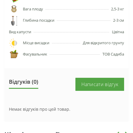
Вага плоду
2,5-3 кг
Глибина посадки
2-3 см
Вид капусти
Цвітна
Місце висадки
Для відкритого грунту
Фасувальник
ТОВ Садиба
Відгуків (0)
Написати відгук
Немає відгуків про цей товар.