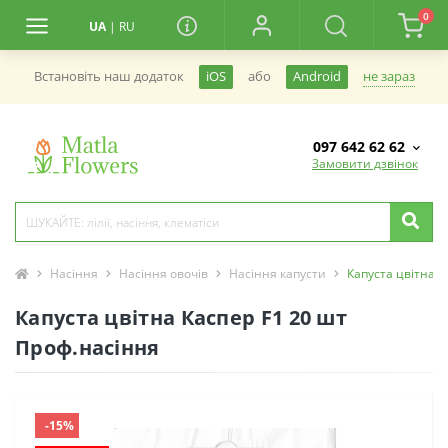
0
UA
|
RU
не зараз
Встановiть наш додаток
iOS
або
Android
097 642 62 62
Замовити дзвінок
Насіння
Насіння овочів
Насіння капусти
Капуста цвітна К
Капуста цвітна Каспер F1 20 шт
Проф.насіння
-15%