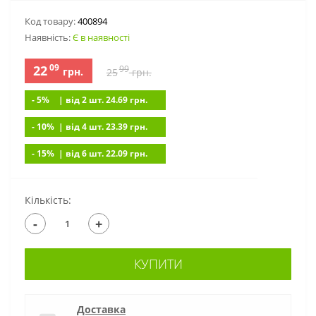
Код товару:
400894
Наявність:
Є в наявності
09
22
99
грн.
25
грн.
- 5%
| вiд 2 шт. 24.69
грн.
- 10%
| вiд 4 шт. 23.39
грн.
- 15%
| вiд 6 шт. 22.09
грн.
Кількість:
-
+
КУПИТИ
Доставка