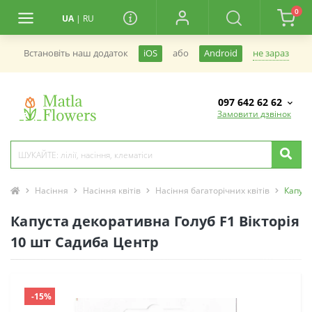
0
UA
|
RU
не зараз
Встановiть наш додаток
iOS
або
Android
097 642 62 62
Замовити дзвінок
Насіння
Насіння квітів
Насіння багаторічних квітів
Капуст
Капуста декоративна Голуб F1 Вікторія
10 шт Садиба Центр
-15%