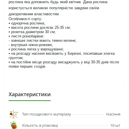
рослина яка доповнить будь який квітник. Дана рослина
користується великою популярністю завдяки своїм
декоративним властивостям.
Особливості сорту:
• однорічна рослина;
• висота рослини досягає 25-35 см;
• розетка діаметром 30 см;
• листя різнобарвне:
- зовнішні листки мають темно-зелене;
- внутрішні ніжно-рожеве;
• рослина легка у вирощуванні;
• на розсаду насіння висівають у Березні, посипавши злегка
грунтом;
• на постійне місце розсаду висаджують у віці 30-35 днів після
появи перших сходів.
Характеристики
Тип посадкового матеріалу
Насіння
Кількість в упаковці
10 шт