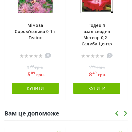
Мімоза
Годеція
Сором'язлива 0,1 г
азалієвидна
Геліос
Метеор 0,2 г
Садиба Центр
0
0
99
99
грн.
грн.
5
9
09
49
5
8
грн.
грн.
КУПИТИ
КУПИТИ
Вам це допоможе