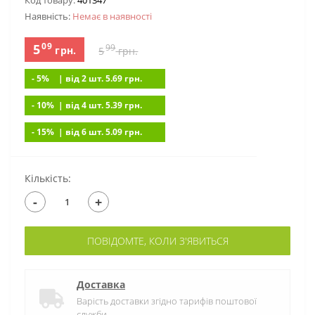
Код товару:
401347
Наявність:
Немає в наявностi
09
5
99
грн.
5
грн.
- 5%
| вiд 2 шт. 5.69
грн.
- 10%
| вiд 4 шт. 5.39
грн.
- 15%
| вiд 6 шт. 5.09
грн.
Кількість:
-
+
ПОВІДОМТЕ, КОЛИ З'ЯВИТЬСЯ
Доставка
Варість доставки згідно тарифів поштової
служби