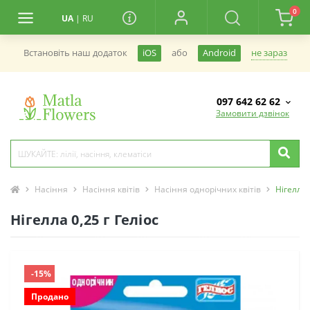
0
UA
|
RU
не зараз
Встановiть наш додаток
iOS
або
Android
097 642 62 62
Замовити дзвінок
Насіння
Насіння квітів
Насіння однорічних квітів
Нігелла 
Нігелла 0,25 г Геліос
-15%
Продано