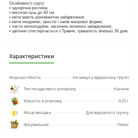
Особливості сорту:
• однорічна рослина;
• висотою кущ до 50 см;
• квіти мають різноманітне забарвлення;
• квіти поодинокі, простої і напів махрової форми;
• листя ниткоподібне, насичено зеленого забарвлення;
• цвітіння спостерігається з Травня, тривалість близько 30 днів.
Характеристики
Морозостійкість
Не зимує у відкритому ґрунті
Тип посадкового матеріалу
Насіння
Кількість в упаковці
0,25 г
Місце висадки
Для відкритого грунту
Фасувальник
Геліос