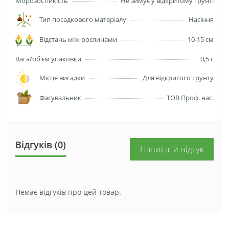
Морозостійкість
Не зимує у відкритому ґрунті
Тип посадкового матеріалу
Насіння
Відстань між рослинами
10-15 см
Вага/об'єм упаковки
0,5 г
Місце висадки
Для відкритого грунту
Фасувальник
ТОВ Проф. нас.
Відгуків (0)
Написати відгук
Немає відгуків про цей товар.