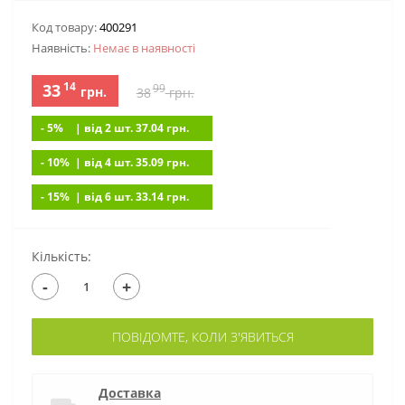
Код товару:
400291
Наявність:
Немає в наявностi
14
33
99
грн.
38
грн.
- 5%
| вiд 2 шт. 37.04
грн.
- 10%
| вiд 4 шт. 35.09
грн.
- 15%
| вiд 6 шт. 33.14
грн.
Кількість:
-
+
ПОВІДОМТЕ, КОЛИ З'ЯВИТЬСЯ
Доставка