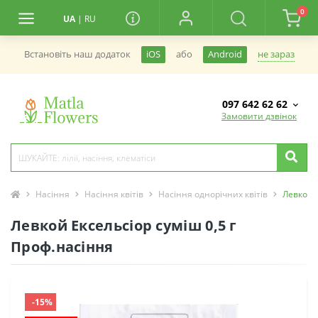
0
UA
|
RU
не зараз
Встановiть наш додаток
iOS
або
Android
097 642 62 62
Замовити дзвінок
Насіння
Насіння квітів
Насіння однорічних квітів
Левкой Е
Левкой Ексельсіор суміш 0,5 г
Проф.насіння
-15%