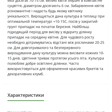
якої досягає 70-75 см. Великі квіти зібрані в компактне
суцвіття, діаметром досягають 6 см. Забарвлення квітів
різноманітне і надасть будь якому квітнику
унікальності. Вирощується дана культура в теплиці при
оптимальній температурі +10-15С, посів у закритий
грунт припадає на початок березня. Найбільш
підходящий період для висіву у відкриту ділянку
припадає на середину квітня. Для чудового росту
необхідно дотримуватись відстані між рослинами 20-25
см. Для довготривалого та безперервного
вирощування дану культуру можна висівати кожних 10-
15 днів. Цвітіння триває протягом усього літа. Культура
полюбляє добре освітлені ділянки. Часто
використовується для оформлення красивих букетів та
декоративних клумб.
Характеристики