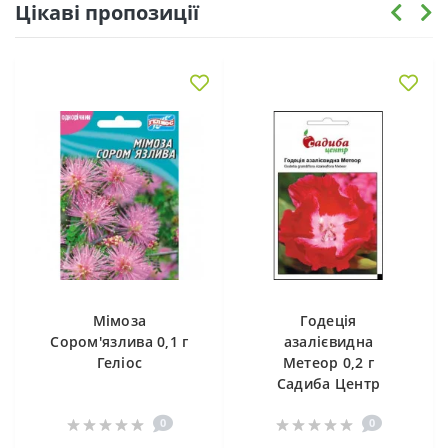
Цікаві пропозиції
Мімоза
Годеція
Сором'язлива 0,1 г
азалієвидна
Геліос
Метеор 0,2 г
Садиба Центр
0
0