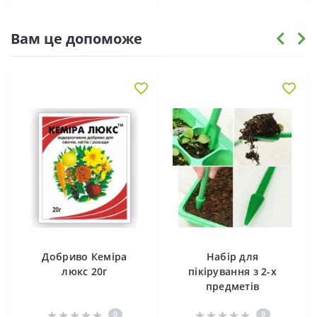
Вам це допоможе
Добриво Кеміра
Набір для
люкс 20г
пікірування з 2-х
предметів
0
0