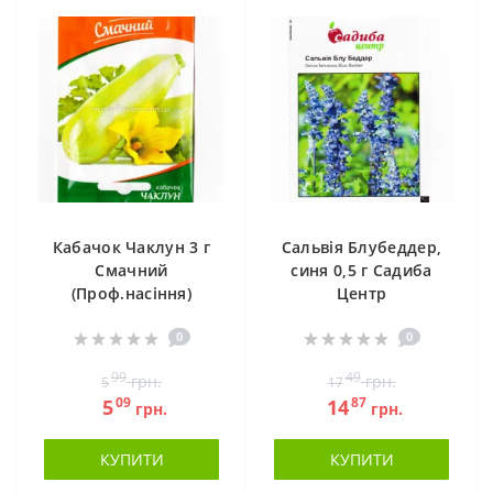
Кабачок Чаклун 3 г
Сальвія Блубеддер,
Смачний
синя 0,5 г Садиба
(Проф.насіння)
Центр
0
0
99
49
грн.
грн.
5
17
09
87
5
14
грн.
грн.
КУПИТИ
КУПИТИ