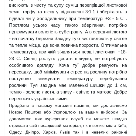
висіюють в чисту та суху суміш перепрівшої листкової 
землі торфу та піску у відношенні 3:1:1 і зберігають в 
підвалі чи у холодильнику при температурі +3 - 5 С . 
Протягом усього часу такого зберігання, потрібно 
підтримувати вологість субстракту. А в середині лютого 
- на початку березня Західну тую виставляють у світле 
та тепле місце, де вона повинна прорости. Оптимальна 
температура, при якій з’являться перші листочки  +18-
23 С. Сіянці ростуть досить швидко, не потребують 
особливого догляду. Хоча туї добре реагують на 
пересадку, щоб мінімізувати стрес на рослину потрібно 
поступово знижувати температуру перебування 
рослини. Туя західна має маленькі шишки до 1 см, 
темно - зелене листя, а знизу - світле та матове. Добре 
переносить українські зими. 
Придбане в нашому магазині насіння, ми доставляємо
Новою Поштою або Укрпоштою за вашим вибором. За
допомогою цих кур'єрських служб ви можете швидко
отримати свій посадковий матеріал, як в великі міста Київ,
Одесу, Дніпро, Харків, Львів так і в невеликі районні