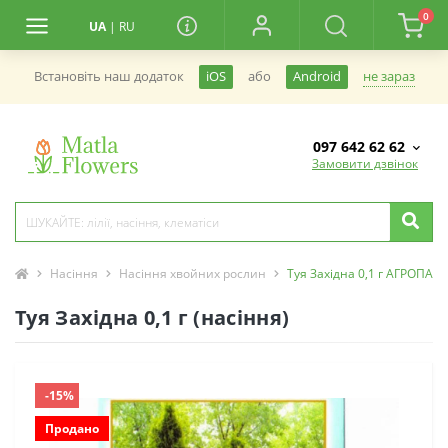
0
UA
|
RU
не зараз
Встановiть наш додаток
iOS
або
Android
097 642 62 62
Замовити дзвінок
Насіння
Насіння хвойних рослин
Туя Західна 0,1 г АГРОПАК
Туя Західна 0,1 г (насіння)
-15%
Продано