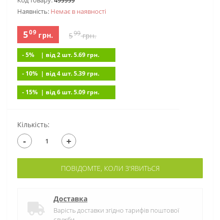
Код товару:
499999
Наявність:
Немає в наявностi
09
5
99
грн.
5
грн.
- 5%
| вiд 2 шт. 5.69
грн.
- 10%
| вiд 4 шт. 5.39
грн.
- 15%
| вiд 6 шт. 5.09
грн.
Кількість:
-
+
ПОВІДОМТЕ, КОЛИ З'ЯВИТЬСЯ
Доставка
Варість доставки згідно тарифів поштової
служби