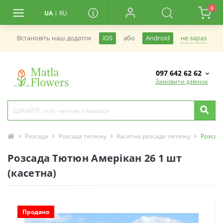
0
UA
|
RU
не зараз
Встановiть наш додаток
iOS
або
Android
097 642 62 62
Замовити дзвінок
Розсада
Розсада тютюну
Касетна розсада тютюну
Розсада
Розсада Тютюн Амерікан 26 1 шт
(касетна)
Продано