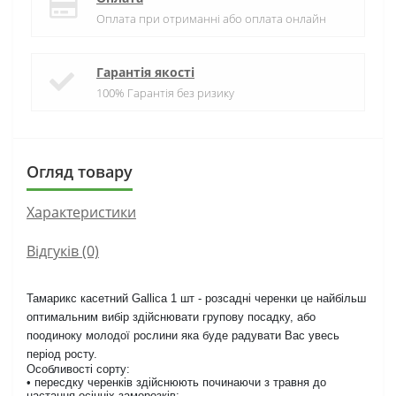
Оплата при отриманні або оплата онлайн
Гарантія якості
100% Гарантія без ризику
Огляд товару
Характеристики
Відгуків (0)
Тамарикс касетний Gallica 1 шт - розсадні черенки це найбільш
оптимальним вибір здійснювати групову посадку, або
поодиноку молодої рослини яка буде радувати Вас увесь
період росту.
Особливості сорту:
• пересдку черенків здійснюють починаючи з травня до
настання осінніх заморозків;