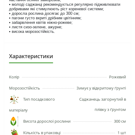
• молоді саджанці рекомендується регулярно підживлювати
добривами які стимулюють ріст кореневої системи;
• доросла рослина досягає до 300 см;
• пагони густо вкриті дрібним цвітінням;
• забарвлення квітів ніжно-рожеве;
• листя сизо-зелене, ажурне;
• висока морозостійкість.
Характеристики
Колір
Рожевий
Морозостійкість
Зимує у відкритому ґрунті
Тип посадкового
Саджанець загорнутий в
плівку з ґрунтом
матеріалу
Висота дорослої рослини
300 см
Кількість в упаковці
1 шт