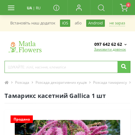
0
UA
|
RU
не зараз
Встановiть наш додаток
iOS
або
Android
097 642 62 62
Замовити дзвінок
Розсада
Розсада декоративних кущів
Розсада тамариксу
Тамарикс касетний Gallica 1 шт
Продано