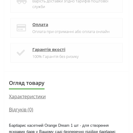
Варість доставки згідно тарифів поштової
служби
Оплата
Оплата при отриманні або оплата онлайн
Гарантія якості
100% Гарантія без ризику
Огляд товару
Характеристики
Відгуків (0)
Барбарис касетний Orange Dream 1 шт - для створення
яскравих барв у Вашому саді безперечно підійде барбарис