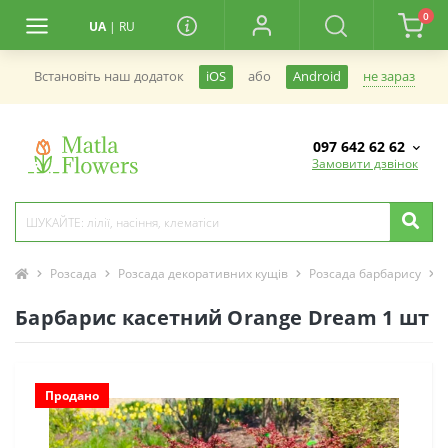
0
UA
|
RU
не зараз
Встановiть наш додаток
iOS
або
Android
097 642 62 62
Замовити дзвінок
Розсада
Розсада декоративних кущів
Розсада барбарису
Барбарис касетний Orange Dream 1 шт
Продано