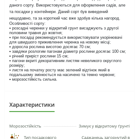
даного сорту. Використовуються для оформлення садів, але
та посадки у контейнери. Даний сорт був виведений
нещодавно, та за короткий час вже здобув кілька нагород.
Особливості сорту:
• розсадні черенки у відкритий грунт висаджують з другої
половини травня до жовтня;
• при посадці рекомендується використовувати укорінювачі
для швидшого приживлення черенка на новому місці;
• доросла рослина висотою досягає 70 см;
• завдяки розлогим пагонам діаметр рослини досягає 100 см;
• річний приріст рослини 15 см;
• пагони вкриті декоративним листям невеликого округлого
розміру;
• листя на початку росту має зелений відтінок який в
подальшому змінюється на насичено та темно червоне;
• морозостійкість сильна.
Характеристики
Морозостійкість
Зимує у відкритому ґрунті
Тип посадкового
Саджанець загорнутий в