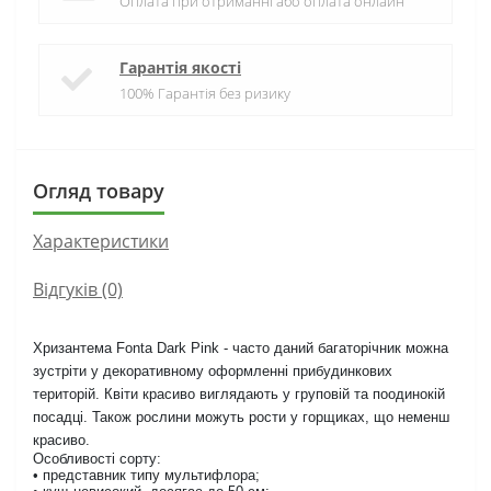
Оплата при отриманні або оплата онлайн
Гарантія якості
100% Гарантія без ризику
Огляд товару
Характеристики
Відгуків (0)
Хризантема Fonta Dark Pink - часто даний багаторічник можна
зустріти у декоративному оформленні прибудинкових
територій. Квіти красиво виглядають у груповій та поодинокій
посадці. Також рослини можуть рости у горщиках, що неменш
красиво.
Особливості сорту:
• представник типу мультифлора;