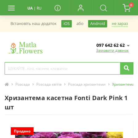
0
UA
|
RU
не зараз
Встановiть наш додаток
iOS
або
Android
097 642 62 62
Замовити дзвінок
Розсада
Розсада квітів
Розсада хризантеми
Хризантема ка
Хризантема касетна Fonti Dark Pink 1
шт
Продано