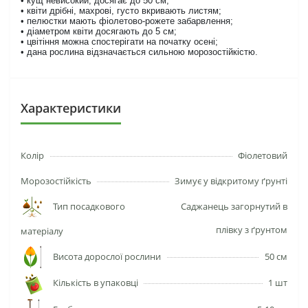
• кущ невисокий, досягає до 50 см;
• квіти дрібні, махрові, густо вкривають листям;
• пелюстки мають фіолетово-рожете забарвлення;
• діаметром квіти досягають до 5 см;
• цвітіння можна спостерігати на початку осені;
• дана рослина відзначається сильною морозостійкістю.
Характеристики
Колір
Фіолетовий
Морозостійкість
Зимує у відкритому ґрунті
Тип посадкового
Саджанець загорнутий в
плівку з ґрунтом
матеріалу
Висота дорослої рослини
50 см
Кількість в упаковці
1 шт