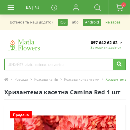
0
UA
|
RU
не зараз
Встановiть наш додаток
iOS
або
Android
097 642 62 62
Замовити дзвінок
Розсада
Розсада квітів
Розсада хризантеми
Хризантема к
Хризантема касетна Camina Red 1 шт
Продано