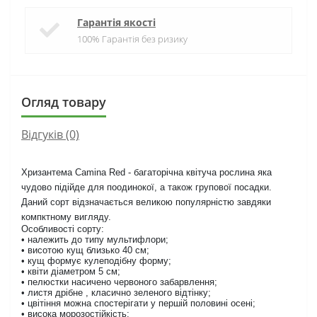
Гарантія якості
100% Гарантія без ризику
Огляд товару
Відгуків (0)
Хризантема Camina Red - багаторічна квітуча рослина яка
чудово підійде для поодинокої, а також групової посадки.
Даний сорт відзначається великою популярністю завдяки
компктному вигляду.
Особливості сорту:
• належить до типу мультифлори;
• висотою кущ близько 40 см;
• кущ формує кулеподібну форму;
• квіти діаметром 5 см;
• пелюстки насичено червоного забарвлення;
• листя дрібне , класично зеленого відтінку;
• цвітіння можна спостерігати у першій половині осені;
• висока морозостійкість;