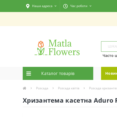
Наша адреса
Час роботи
Часто 
Каталог товарiв
Нови
Розсада
Розсада квітів
Розсада хризант
Хризантема касетна Aduro P