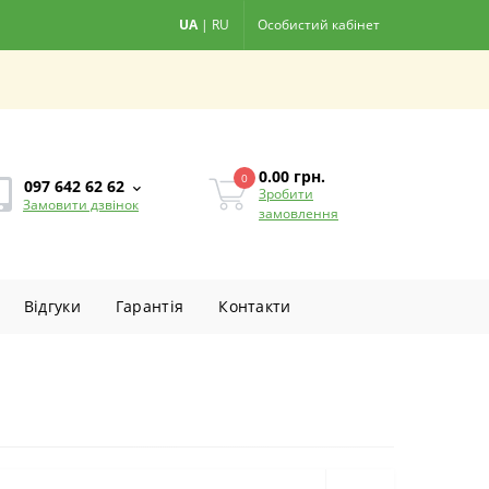
UA
|
RU
Особистий кабінет
0.00
грн.
0
097 642 62 62
Зробити
Замовити дзвінок
замовлення
Вiдгуки
Гарантiя
Контакти