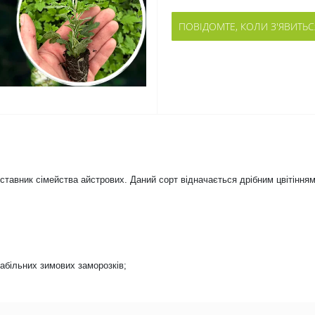
ПОВІДОМТЕ, КОЛИ З'ЯВИТЬС
дставник сімейства айстрових. Даний сорт відначається дрібним цвітіння
табільних зимових заморозків;