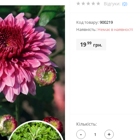
Відгуки:
(0)
Код товару:
900219
Наявність:
Немає в наявностi
99
19
грн.
Кількість:
-
+