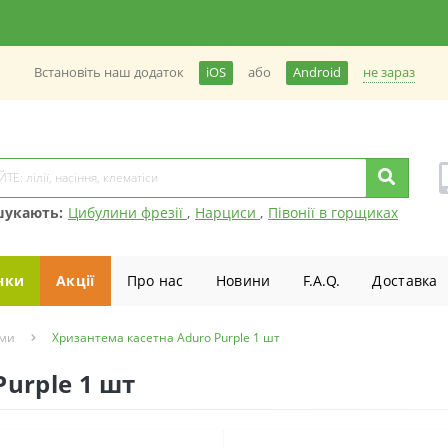
не зараз
Встановiть наш додаток
iOS
або
Android
шукають:
Цибулини фрезії
,
Нарциси
,
Півонії в горщиках
нки
Акції
Про нас
Новини
F.A.Q.
Доставка
еми
Хризантема касетна Aduro Purple 1 шт
urple 1 шт