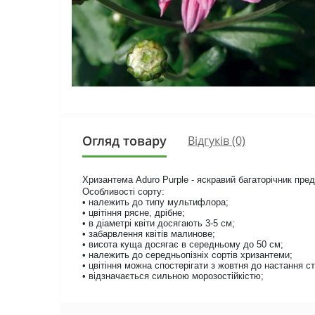
Огляд товару
Відгуків (0)
Хризантема Aduro Purple - яскравий багаторічник пре
Особливості сорту:
• належить до типу мультифлора;
• цвітіння рясне, дрібне;
• в діаметрі квіти досягають 3-5 см;
• забарвлення квітів малинове;
• висота куща досягає в середньому до 50 см;
• належить до середньопізніх сортів хризантеми;
• цвітіння можна спостерігати з жовтня до настання с
• відзначається сильною морозостійкістю;