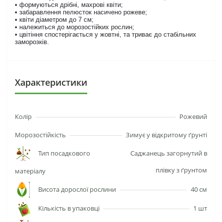
• формуються дрібні, махрові квіти;
• забаравлення пелюсток насичено рожеве;
• квіти діаметром до 7 см;
• належиться до морозостійких рослин;
• цвітіння спостерігається у жовтні, та триває до стабільних
заморозків.
Характеристики
Колір
Рожевий
Морозостійкість
Зимує у відкритому ґрунті
Тип посадкового
Саджанець загорнутий в
плівку з ґрунтом
матеріалу
Висота дорослої рослини
40 см
Кількість в упаковці
1 шт