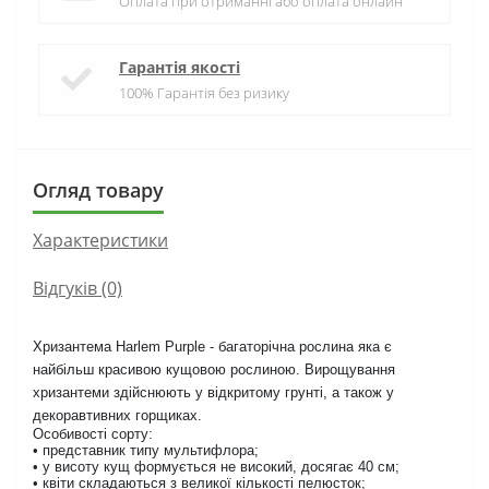
Оплата при отриманні або оплата онлайн
Гарантія якості
100% Гарантія без ризику
Огляд товару
Характеристики
Відгуків (0)
Хризантема Harlem Purple - багаторічна рослина яка є
найбільш красивою кущовою рослиною. Вирощування
хризантеми здійснюють у відкритому грунті, а також у
декоравтивних горщиках.
Особивості сорту:
• представник типу мультифлора;
• у висоту кущ формується не високий, досягає 40 см;
• квіти складаються з великої кількості пелюсток;