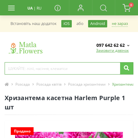
0
UA
|
RU
не зараз
Встановiть наш додаток
iOS
або
Android
097 642 62 62
Замовити дзвінок
Розсада
Розсада квітів
Розсада хризантеми
Хризантема ка
Хризантема касетна Harlem Purple 1
шт
Продано