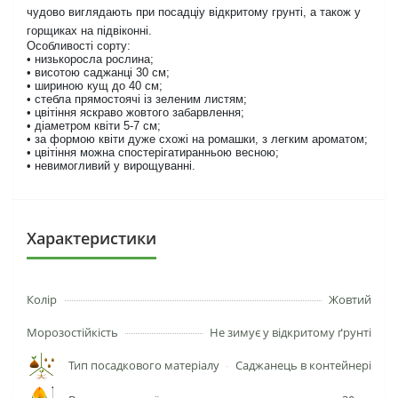
чудово виглядають при посадціу відкритому грунті, а також у
горщиках на підвіконні.
Особливості сорту:
• низькоросла рослина;
• висотою саджанці 30 см;
• шириною кущ до 40 см;
• стебла прямостоячі із зеленим листям;
• цвітіння яскраво жовтого забарвлення;
• діаметром квіти 5-7 см;
• за формою квіти дуже схожі на ромашки, з легким ароматом;
• цвітіння можна спостерігатиранньою весною;
• невимогливий у вирощуванні.
Характеристики
Колір
Жовтий
Морозостійкість
Не зимує у відкритому ґрунті
Тип посадкового матеріалу
Саджанець в контейнері