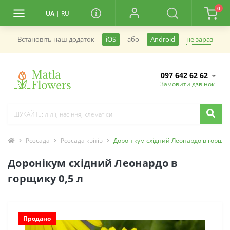
0
UA
|
RU
не зараз
Встановiть наш додаток
iOS
або
Android
097 642 62 62
Замовити дзвінок
Розсада
Розсада квітів
Доронікум східний Леонардо в горщику
Доронікум східний Леонардо в
горщику 0,5 л
Продано