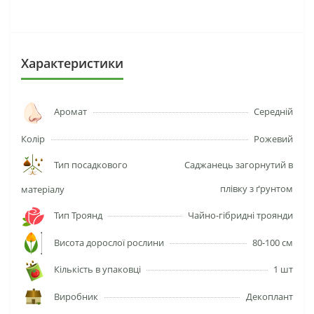
Характеристики
Аромат
Середній
Колір
Рожевий
Тип посадкового
Саджанець загорнутий в
плівку з ґрунтом
матеріалу
Тип Троянд
Чайно-гібридні троянди
Висота дорослої рослини
80-100 см
Кількість в упаковці
1 шт
Виробник
Декоплант