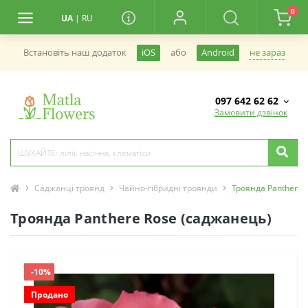
0
UA
|
RU
не зараз
Встановiть наш додаток
iOS
або
Android
097 642 62 62
Замовити дзвінок
Саджанці троянд
Чайно-гібридні троянди
Троянда Panthere 
Троянда Panthere Rose (саджанець)
-10%
Продано