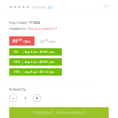
Відгуки:
(0)
Код товару:
111022
Наявність:
Немає в наявностi
09
89
99
грн.
98
грн.
- 5%
| вiд 2 шт. 94.04
грн.
- 10%
| вiд 4 шт. 89.09
грн.
- 15%
| вiд 6 шт. 84.14
грн.
Кількість:
-
+
ПОВІДОМТЕ, КОЛИ З'ЯВИТЬСЯ