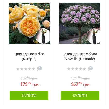
Троянда Beatrice
Троянда штамбова
(Біатріс)
Novalis (Новаліс)
0
0
99
99
грн.
грн.
199
1074
99
49
179
967
грн.
грн.
КУПИТИ
КУПИТИ