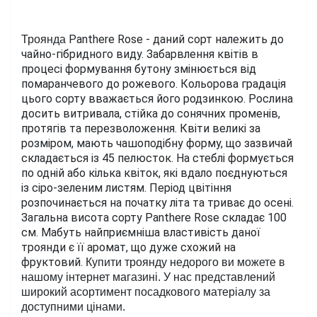
Panthere Rose - даний сорт належить до 
Троянда 
чайно-гібридного виду. Забарвлення квітів в 
процесі формування бутону змінюється від 
помаранчевого до рожевого. Кольорова градація 
цього сорту вважається його родзинкою. Рослина 
досить витривала, стійка до сонячних променів, 
протягів та перезволоження. Квіти великі за 
розміром, мають чашоподібну форму, що зазвичай 
складається із 45 пелюсток. На стеблі формується 
по одній або кілька квіток, які вдало поєднуються 
із сіро-зеленим листям. Період цвітіння 
розпочинається на початку літа та триває до осені. 
Загальна висота сорту Panthere Rose складає 100 
см. Мабуть найприємніша властивість даної 
троянди є її аромат, що дуже схожий на 
фруктовий. 
Купити троянду недорого ви можете в 
нашому інтернет магазині. У нас представлений 
широкий асортимент посадкового матеріалу за 
доступними цінами.