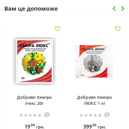
Вам це допоможе
Добриво Кеміра
Добриво Кеміра
люкс 20г
ЛЮКС 1 кг
0
0
99
99
19
399
грн.
грн.