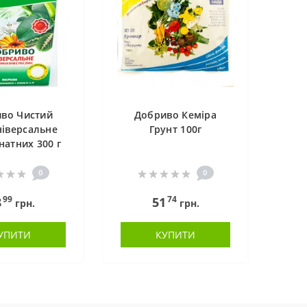
во Чистий
Добриво Кеміра
ніверсальне
Грунт 100г
натних 300 г
0
0
99
74
8
51
грн.
грн.
УПИТИ
КУПИТИ