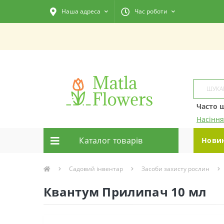
Наша адреса
Час роботи
Часто 
Насіння
Каталог товарiв
Нови
Садовий інвентар
Засоби захисту рослин
Квантум Прилипач 10 мл