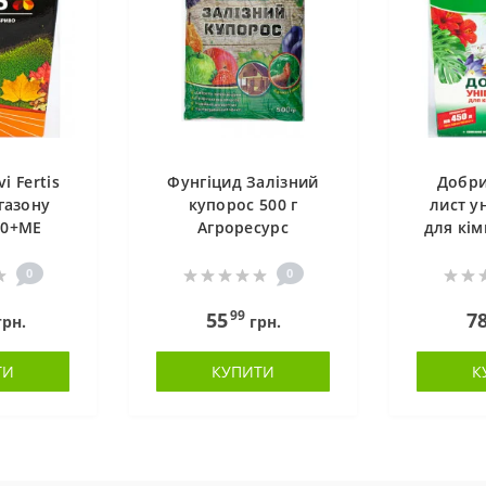
i Fertis
Фунгіцид Залізний
Добри
газону
купорос 500 г
лист у
30+МЕ
Агроресурс
для кім
0
0
99
55
7
рн.
грн.
ТИ
КУПИТИ
К