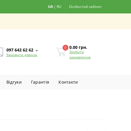
UA
|
RU
Особистий кабінет
0.00
грн.
0
097 642 62 62
Зробити
Замовити дзвінок
замовлення
Вiдгуки
Гарантiя
Контакти