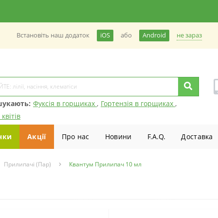
не зараз
Встановiть наш додаток
iOS
або
Android
шукають:
Фуксія в горщиках
,
Гортензія в горщиках
,
 квітів
нки
Акції
Про нас
Новини
F.A.Q.
Доставка
Прилипачі (Пар)
Квантум Прилипач 10 мл