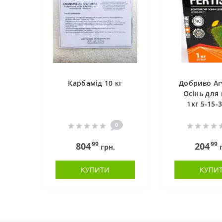
Карбамід 10 кг
Добриво Arv
Осінь для 
1кг 5-15-
0
99
99
804
204
грн.
г
КУПИТИ
КУПИ