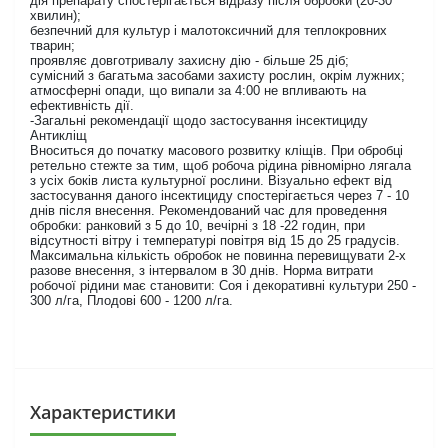
дія препарату спостерігається відразу після обробки (20-30
хвилин);
безпечний для культур і малотоксичний для теплокровних
тварин;
проявляє довготривалу захисну дію - більше 25 діб;
сумісний з багатьма засобами захисту рослин, окрім лужних;
атмосферні опади, що випали за 4:00 не впливають на
ефективність дії.
-Загальні рекомендації щодо застосування інсектициду
Антикліщ
Вноситься до початку масового розвитку кліщів. При обробці
ретельно стежте за тим, щоб робоча рідина рівномірно лягала
з усіх боків листа культурної рослини. Візуально ефект від
застосування даного інсектициду спостерігається через 7 - 10
днів після внесення. Рекомендований час для проведення
обробки: ранковий з 5 до 10, вечірні з 18 -22 годин, при
відсутності вітру і температурі повітря від 15 до 25 градусів.
Максимальна кількість обробок не повинна перевищувати 2-х
разове внесення, з інтервалом в 30 днів. Норма витрати
робочої рідини має становити: Соя і декоративні культури 250 -
300 л/га, Плодові 600 - 1200 л/га.
Характеристики