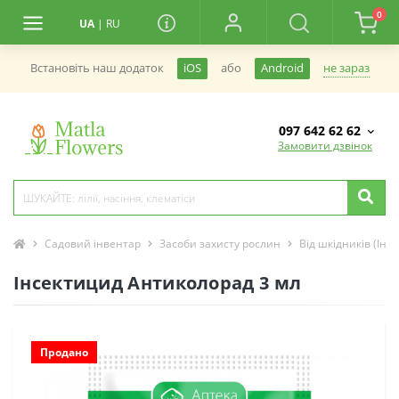
0
UA
|
RU
не зараз
Встановiть наш додаток
iOS
або
Android
097 642 62 62
Замовити дзвінок
Садовий інвентар
Засоби захисту рослин
Від шкідників (Інс
Інсектицид Антиколорад 3 мл
Продано