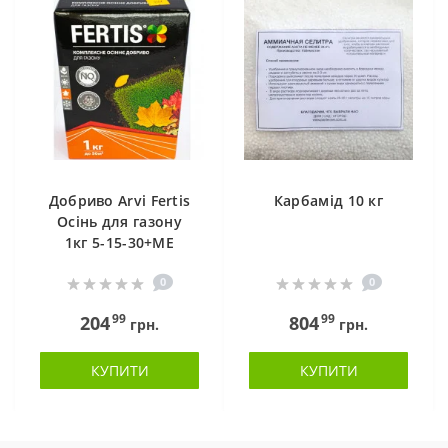
Добриво Arvi Fertis
Карбамід 10 кг
Осінь для газону
1кг 5-15-30+МЕ
0
0
99
99
204
804
грн.
грн.
КУПИТИ
КУПИТИ