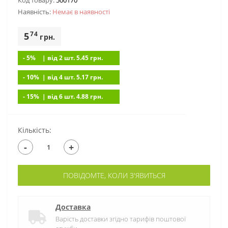
Код товару:
500170
Наявність:
Немає в наявностi
74
5
грн.
- 5%
| вiд 2 шт. 5.45
грн.
- 10%
| вiд 4 шт. 5.17
грн.
- 15%
| вiд 6 шт. 4.88
грн.
Кількість:
-
+
ПОВІДОМТЕ, КОЛИ З'ЯВИТЬСЯ
Доставка
Варість доставки згідно тарифів поштової