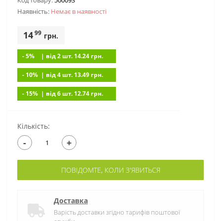
Код товару:
500093
Наявність:
Немає в наявностi
99
14
грн.
- 5%
| вiд 2 шт. 14.24
грн.
- 10%
| вiд 4 шт. 13.49
грн.
- 15%
| вiд 6 шт. 12.74
грн.
Кількість:
-
+
ПОВІДОМТЕ, КОЛИ З'ЯВИТЬСЯ
Доставка
Варість доставки згідно тарифів поштової