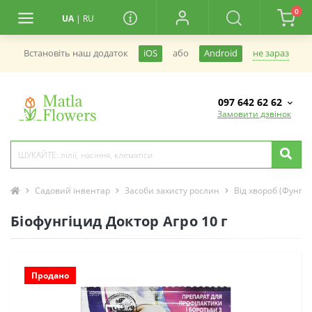
0
UA
|
RU
не зараз
Встановiть наш додаток
iOS
або
Android
097 642 62 62
Замовити дзвінок
Садовий інвентар
Засоби захисту рослин
Від хвороб (Фунгіц
Біофунгіцид Доктор Агро 10 г
Продано