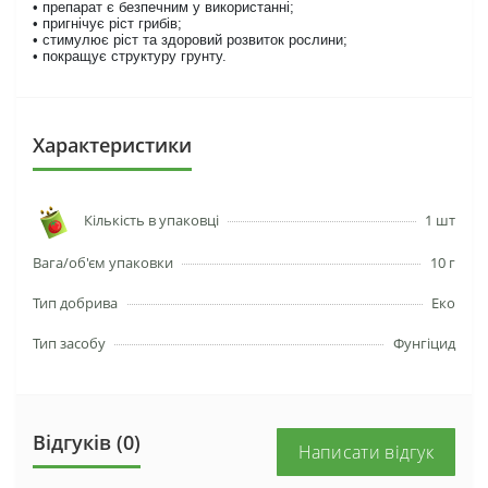
• препарат є безпечним у використанні;
• пригнічує ріст грибів;
• стимулює ріст та здоровий розвиток рослини;
• покращує структуру грунту.
Характеристики
Кількість в упаковці
1 шт
Вага/об'єм упаковки
10 г
Тип добрива
Еко
Тип засобу
Фунгіцид
Відгуків (0)
Написати відгук