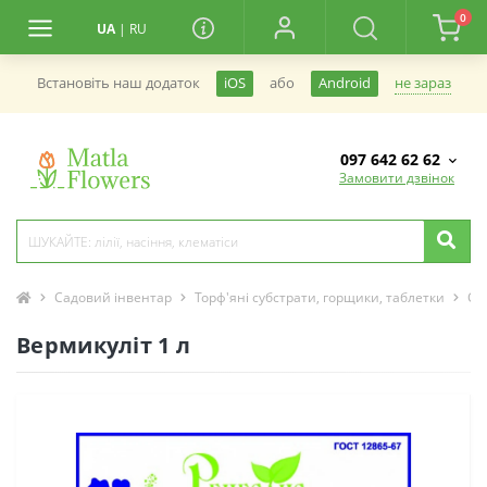
0
UA
|
RU
не зараз
Встановiть наш додаток
iOS
або
Android
097 642 62 62
Замовити дзвінок
Садовий інвентар
Торф'яні субстрати, горщики, таблетки
Су
Вермикуліт 1 л