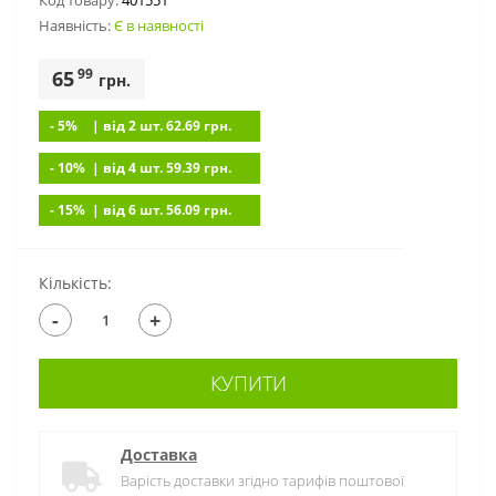
Код товару:
401551
Наявність:
Є в наявності
99
65
грн.
- 5%
| вiд 2 шт. 62.69
грн.
- 10%
| вiд 4 шт. 59.39
грн.
- 15%
| вiд 6 шт. 56.09
грн.
Кількість:
-
+
КУПИТИ
Доставка
Варість доставки згідно тарифів поштової