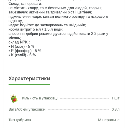
Склад та переваги:
не містить хлору, та є безпечним для людей, тварин;
забезпечує активний та тривалий ріст і цвітіння;
підживлення надає квітам великого розміру та яскравого
відтінку;
надає імунітет до захворювань та шкідників;
норма витрат 5 мл / 1,5 л води;
внесення добрив рекомендується здійснювати 2-3 рази у
місяць;
склад NPK :
• N (азот) - 5 %
• P (фосфор) - 5 %
• K (калій) - 6 %
Характеристики
Кількість в упаковці
1 шт
Вага/об'єм упаковки
0,3 л
Тип добрива
Мінеральне