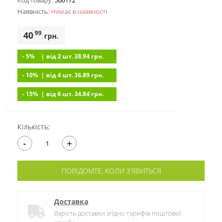
Код товару:
500172
Наявність:
Немає в наявностi
99
40
грн.
- 5%
| вiд 2 шт. 38.94
грн.
- 10%
| вiд 4 шт. 36.89
грн.
- 15%
| вiд 6 шт. 34.84
грн.
Кількість:
-
+
ПОВІДОМТЕ, КОЛИ З'ЯВИТЬСЯ
Доставка
Варість доставки згідно тарифів поштової