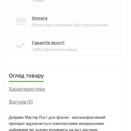
служби
Оплата
Оплата при отриманні або оплата онлайн
Гарантія якості
100% Гарантія без ризику
Огляд товару
Характеристики
Відгуків (0)
Добриво Мастер Рост для фіалок - високоефективний
препарат відзначається комплексними мінеральними
добривами які чудово впливають на ріст рослини.