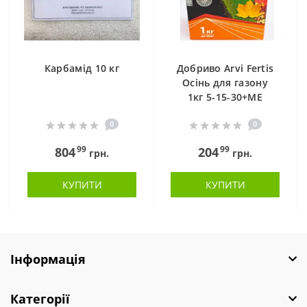
Карбамід 10 кг
Добриво Arvi Fertis
Осінь для газону
1кг 5-15-30+МЕ
0
0
99
99
804
204
грн.
грн.
КУПИТИ
КУПИТИ
Інформація
Категорії