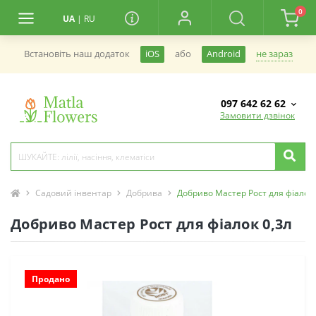
0
UA
|
RU
не зараз
Встановiть наш додаток
iOS
або
Android
097 642 62 62
Замовити дзвінок
Садовий інвентар
Добрива
Добриво Мастер Рост для фіалок 
Добриво Мастер Рост для фіалок 0,3л
Продано