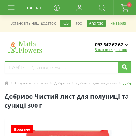
0
UA
|
RU
не зараз
Встановiть наш додаток
iOS
або
Android
097 642 62 62
Замовити дзвінок
Садовий інвентар
Добрива
Добрива для плодових
Добрив
Добриво Чистий лист для полуниці та
суниці 300 г
Продано