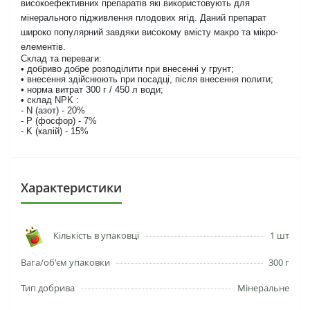
високоефективних препаратів які використовують для
мінерального підживлення плодових ягід. Даний препарат
широко популярний завдяки високому вмісту макро та мікро-
елементів.
Склад та переваги:
• добриво добре розподілити при внесенні у грунт;
• внесення здійснюють при посадці, після внесення полити;
• норма витрат 300 г / 450 л води;
• склад NPK :
- N (азот) - 20%
- P (фосфор) - 7%
- K (калій) - 15%
Характеристики
Кількість в упаковці
1 шт
Вага/об'єм упаковки
300 г
Тип добрива
Мінеральне