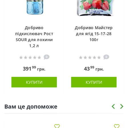
Добриво
Добриво Майстер
підкислювач Рост
для ягід 15-17-28
SOUR для лохини
100г
1,2 л
0
0
99
99
391
43
грн.
грн.
КУПИТИ
КУПИТИ
Вам це допоможе