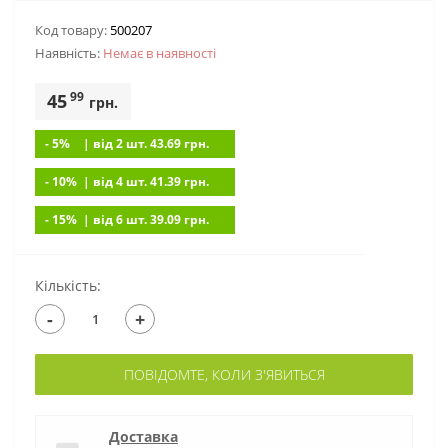
Код товару:
500207
Наявність:
Немає в наявностi
99
45
грн.
- 5%
| вiд 2 шт. 43.69
грн.
- 10%
| вiд 4 шт. 41.39
грн.
- 15%
| вiд 6 шт. 39.09
грн.
Кількість:
-
+
ПОВІДОМТЕ, КОЛИ З'ЯВИТЬСЯ
Доставка