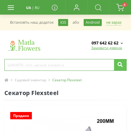
0
UA
|
RU
не зараз
Встановiть наш додаток
iOS
або
Android
097 642 62 62
Замовити дзвінок
Садовий інвентар
Секатор Flexsteel
Секатор Flexsteel
Продано