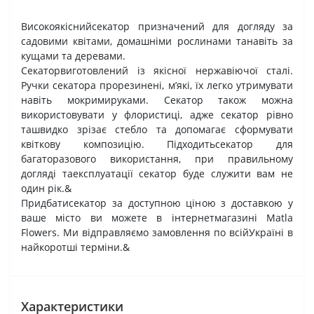
Високоякіснийсекатор призначений для догляду за
садовими квітами, домашніми рослинами танавіть за
кущами та деревами.
Секаторвиготовлений із якісної нержавіючої сталі.
Ручки секатора прорезинені, м
’
які, їх легко утримувати
навіть мокримируками. Секатор також можна
використовувати у флористиці, адже секатор рівно
ташвидко зрізає стебло та допомагає сформувати
квіткову композицію. Підходитьсекатор для
багаторазового використання, при правильному
догляді таексплуатації секатор буде служити вам не
один рік.&
Придбатисекатор за доступною ціною з доставкою у
ваше місто ви можете в інтернетмагазині
Matla
Flowers
. Ми відправляємо замовлення по всійУкраїні в
найкоротші терміни.&
Характеристики