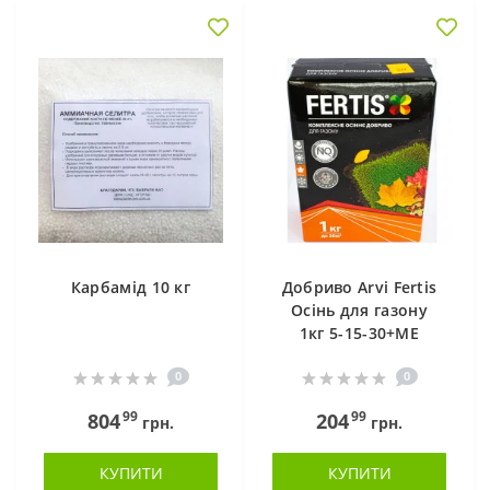
Карбамід 10 кг
Добриво Arvi Fertis
Осінь для газону
1кг 5-15-30+МЕ
0
0
99
99
804
204
грн.
грн.
КУПИТИ
КУПИТИ