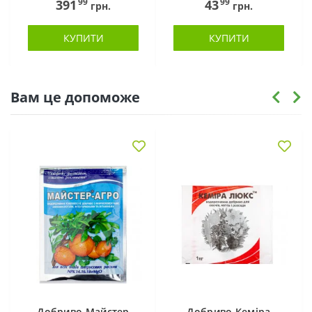
99
99
391
43
грн.
грн.
КУПИТИ
КУПИТИ
Вам це допоможе
Добриво Майстер
Добриво Кеміра