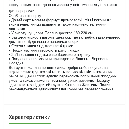
сорту є придтність до споживання у свіжому вигляді, а також
для переробки.
Особливості сорту:
• Даний сорт малини формує прямостоячі, міцні пагони які
вкриті невеликими шипами, а також насичено зеленими
листками.
• У висоту кущ сорт Поляна досягає 180-220 см.
• Завдяки міцності пагонів дани сорт не потребує підвязування,
достатньо буде всього невеликої опори.
• Середня маса ягід досягає 4 грами.
• Плоди малини утворюють круглі ягоди.
• Забарвлення ягід яскраво бордового відтінку.
• Плодоношення малини припадає на Липень - Вересень.
Посадка:
До грунтів малина не вимоглива, добре себе почуває на
підживлених грунтах які містять велику кількість поживних
речовин. Даний сорт чудово переносить погіршення погодних
умов, а також зниження температурних режимів. Посадку
здійснюють у відкритий грунт з Квітня по Жовтень. Полив
рекомендується здійснювати помірний без перезволоження.
Характеристики