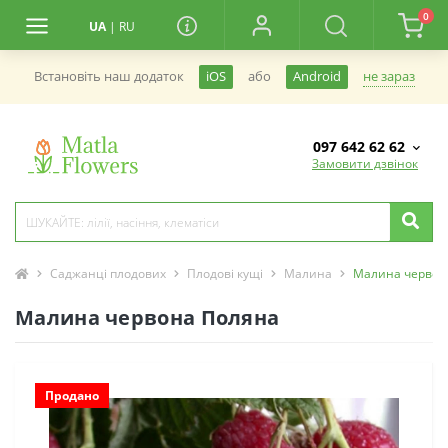
0
UA
|
RU
не зараз
Встановiть наш додаток
iOS
або
Android
097 642 62 62
Замовити дзвінок
Саджанці плодових
Плодові кущі
Малина
Малина червон
Малина червона Поляна
Продано