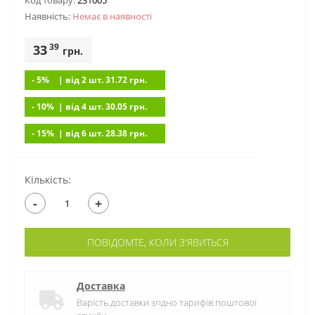
Код товару:
231005
Наявність:
Немає в наявностi
39
33
грн.
- 5%
| вiд 2 шт. 31.72
грн.
- 10%
| вiд 4 шт. 30.05
грн.
- 15%
| вiд 6 шт. 28.38
грн.
Кількість:
-
+
ПОВІДОМТЕ, КОЛИ З'ЯВИТЬСЯ
Доставка
Варість доставки згідно тарифів поштової