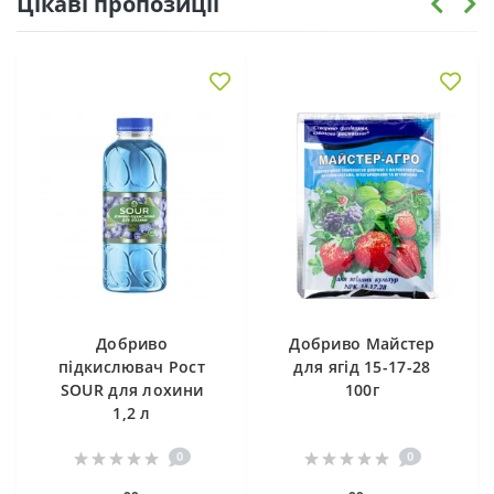
Цікаві пропозиції
Добриво
Добриво Майстер
підкислювач Рост
для ягід 15-17-28
SOUR для лохини
100г
1,2 л
0
0