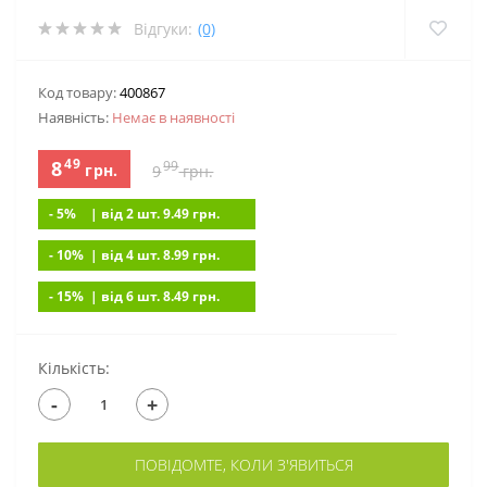
Відгуки:
(0)
Код товару:
400867
Наявність:
Немає в наявностi
49
8
99
грн.
9
грн.
- 5%
| вiд 2 шт. 9.49
грн.
- 10%
| вiд 4 шт. 8.99
грн.
- 15%
| вiд 6 шт. 8.49
грн.
Кількість:
-
+
ПОВІДОМТЕ, КОЛИ З'ЯВИТЬСЯ