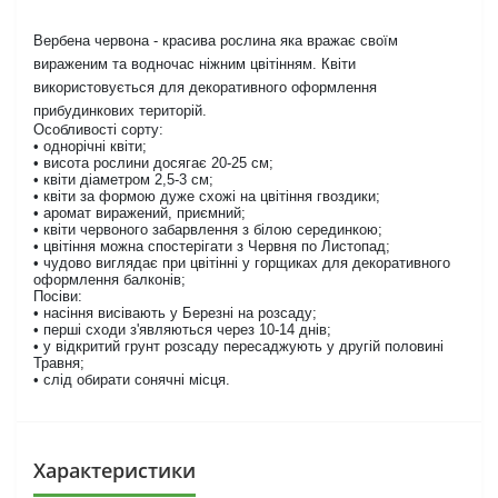
Вербена червона - красива рослина яка вражає своїм
вираженим та водночас ніжним цвітінням. Квіти
використовується для декоративного оформлення
прибудинкових територій.
Особливості сорту:
• однорічні квіти;
• висота рослини досягає 20-25 см;
• квіти діаметром 2,5-3 см;
• квіти за формою дуже схожі на цвітіння гвоздики;
• аромат виражений, приємний;
• квіти червоного забарвлення з білою серединкою;
• цвітіння можна спостерігати з Червня по Листопад;
• чудово виглядає при цвітінні у горщиках для декоративного
оформлення балконів;
Посіви:
• насіння висівають у Березні на розсаду;
• перші сходи з'являються через 10-14 днів;
• у відкритий грунт розсаду пересаджують у другій половині
Травня;
• слід обирати сонячні місця.
Характеристики