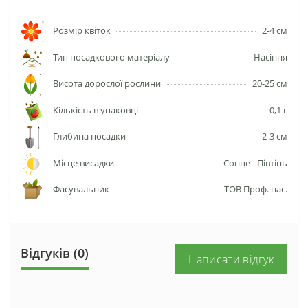
Розмір квіток
2-4 см
Тип посадкового матеріалу
Насіння
Висота дорослої рослини
20-25 см
Кількість в упаковці
0,1 г
Глибина посадки
2-3 см
Місце висадки
Сонце - Півтінь
Фасувальник
ТОВ Проф. нас.
Відгуків (0)
Написати відгук