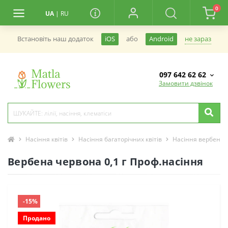
0
UA
|
RU
не зараз
Встановiть наш додаток
iOS
або
Android
097 642 62 62
Замовити дзвінок
Насіння квітів
Насіння багаторічних квітів
Насіння вербени
Вербена червона 0,1 г Проф.насіння
-15%
Продано