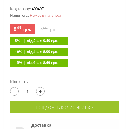
Код товару:
400497
Наявність:
Немає в наявностi
49
8
99
грн.
9
грн.
- 5%
| вiд 2 шт. 9.49
грн.
- 10%
| вiд 4 шт. 8.99
грн.
- 15%
| вiд 6 шт. 8.49
грн.
Кількість:
-
+
ПОВІДОМТЕ, КОЛИ З'ЯВИТЬСЯ
Доставка