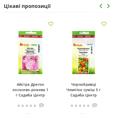
Цікаві пропозиції
Айстра Дрегон
Чорнобривці
лососево-рожева 1
Чемпіон суміш 5 г
г Садиба Центр
Садиба Центр
0
0