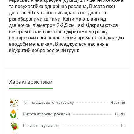
Мірабіліс нічна красуня (суміш) 1 г - це теплолюбна 
та посухостійка однорічна рослина, Висота якої 
досягає 60 см гарно виглядає в поєднанні з 
різнобарвними квітами. Квіти мають вигляд 
дзвіночок, діаметром 2-2,5 см,  які відкриваються 
вечером і залишаються відкритими до ранку 
поширюючи свій неповторний аромат який дуже до 
вподоби метеликам. Висаджується насіння в 
відкритий добре родючий грунт.
Характеристики
Тип посадкового матеріалу
Насіння
Висота дорослої рослини
60 см
Кількість в упаковці
1 г