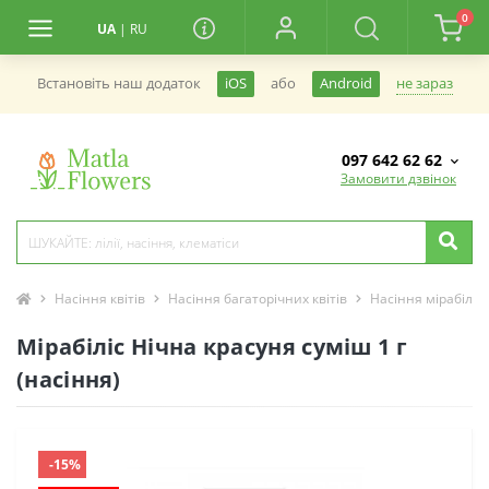
0
UA
|
RU
не зараз
Встановiть наш додаток
iOS
або
Android
097 642 62 62
Замовити дзвінок
Насіння квітів
Насіння багаторічних квітів
Насіння мірабілісу
Мірабіліс Нічна красуня суміш 1 г
(насіння)
-15%