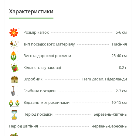
Характеристики
Розмір квіток
5-6 см
Тип посадкового матеріалу
Насіння
Висота дорослої рослини
25-40 см
Кількість в упаковці
0.2 г
Виробник
Hem Zaden. Нідерланди
Глибина посадки
2-3 см
Відстань між рослинами
10-15 см
Період посадки
Березень-Квітень
Період цвітіння
Червень-Вересень