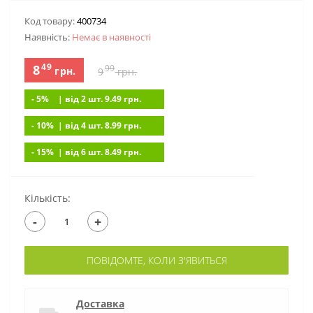
Код товару:
400734
Наявність:
Немає в наявностi
49
8
99
грн.
9
грн.
- 5%
| вiд 2 шт. 9.49
грн.
- 10%
| вiд 4 шт. 8.99
грн.
- 15%
| вiд 6 шт. 8.49
грн.
Кількість:
-
+
ПОВІДОМТЕ, КОЛИ З'ЯВИТЬСЯ
Доставка