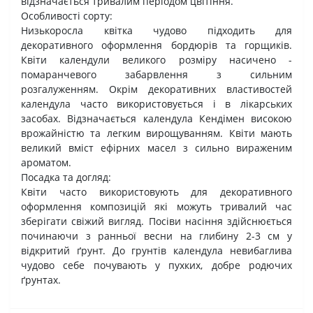
відзначається тривалим періодом цвітіння.
Особливості сорту:
Низькоросла квітка чудово підходить для
декоративного оформлення бордюрів та горщиків.
Квіти календули великого розміру насичено -
помаранчевого забарвлення з сильним
розгалуженням. Окрім декоративних властивостей
календула часто використовується і в лікарських
засобах. Відзначається календула Кендімен високою
врожайністю та легким вирощуванням. Квіти мають
великий вміст ефірних масел з сильно вираженим
ароматом.
Посадка та догляд:
Квіти часто використовують для декоративного
оформлення композицій які можуть тривалий час
зберігати свіжий вигляд. Посіви насіння здійснюється
починаючи з ранньої весни на глибину 2-3 см у
відкритий ґрунт. До грунтів календула невибаглива
чудово себе почувають у пухких, добре родючих
ґрунтах.