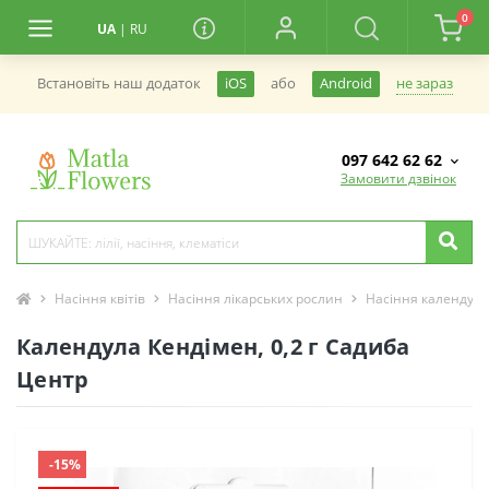
0
UA
|
RU
не зараз
Встановiть наш додаток
iOS
або
Android
097 642 62 62
Замовити дзвінок
Насіння квітів
Насіння лікарських рослин
Насіння календул
Календула Кендімен, 0,2 г Садиба
Центр
-15%