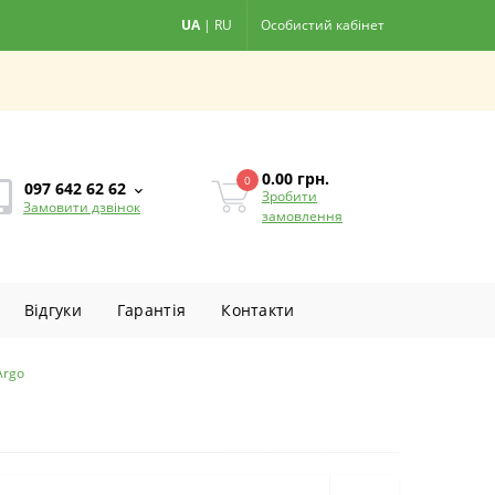
UA
|
RU
Особистий кабінет
0.00
грн.
0
097 642 62 62
Зробити
Замовити дзвінок
замовлення
Вiдгуки
Гарантiя
Контакти
Argo