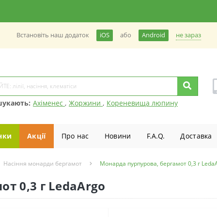
не зараз
Встановiть наш додаток
iOS
або
Android
шукають:
Ахіменес
,
Жоржини
,
Кореневища люпину
нки
Акції
Про нас
Новини
F.A.Q.
Доставка
Насіння монарди бергамот
Монарда пурпурова, бергамот 0,3 г Leda
т 0,3 г LedaArgo