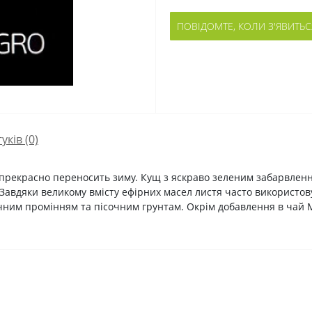
ПОВІДОМТЕ, КОЛИ З'ЯВИТЬС
гуків (0)
прекрасно переносить зиму. Кущ з яскраво зеленим забарвлення
авдяки великому вмісту ефірних масел листя часто використову
ячним промінням та пісочним грунтам. Окрім добавлення в чай