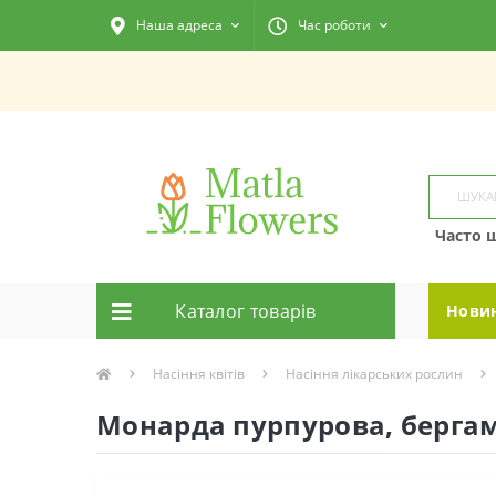
Наша адреса
Час роботи
Часто 
Каталог товарiв
Нови
Насіння квітів
Насіння лікарських рослин
Монарда пурпурова, бергамо