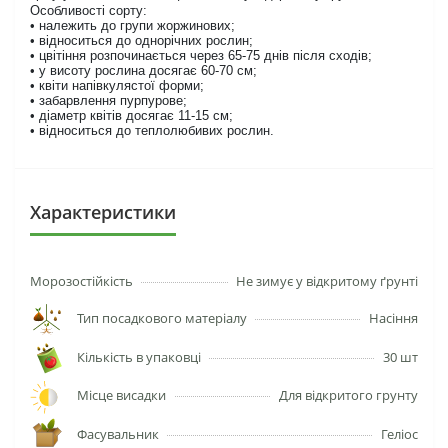
Особливості сорту:
• належить до групи жоржинових;
• відноситься до однорічних рослин;
• цвітіння розпочинається через 65-75 днів після сходів;
• у висоту рослина досягає 60-70 см;
• квіти напівкулястої форми;
• забарвлення пурпурове;
• діаметр квітів досягає 11-15 см;
• відноситься до теплолюбивих рослин.
Характеристики
Морозостійкість
Не зимує у відкритому ґрунті
Тип посадкового матеріалу
Насіння
Кількість в упаковці
30 шт
Місце висадки
Для відкритого грунту
Фасувальник
Геліос