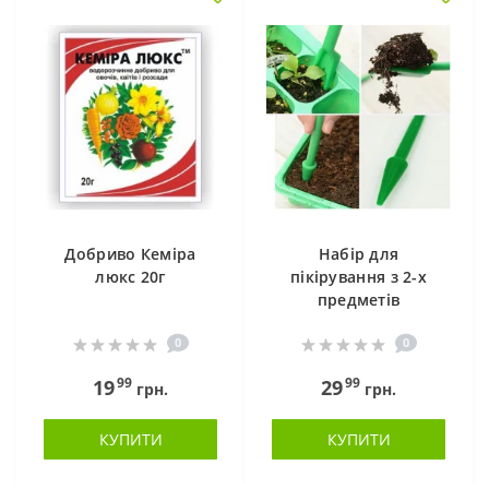
Добриво Кеміра
Набір для
люкс 20г
пікірування з 2-х
предметів
0
0
99
99
19
29
грн.
грн.
КУПИТИ
КУПИТИ