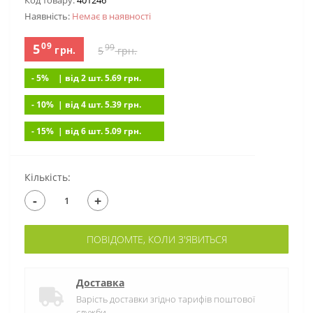
Код товару:
401246
Наявність:
Немає в наявностi
09
5
99
грн.
5
грн.
- 5%
| вiд 2 шт. 5.69
грн.
- 10%
| вiд 4 шт. 5.39
грн.
- 15%
| вiд 6 шт. 5.09
грн.
Кількість:
-
+
ПОВІДОМТЕ, КОЛИ З'ЯВИТЬСЯ
Доставка
Варість доставки згідно тарифів поштової
служби