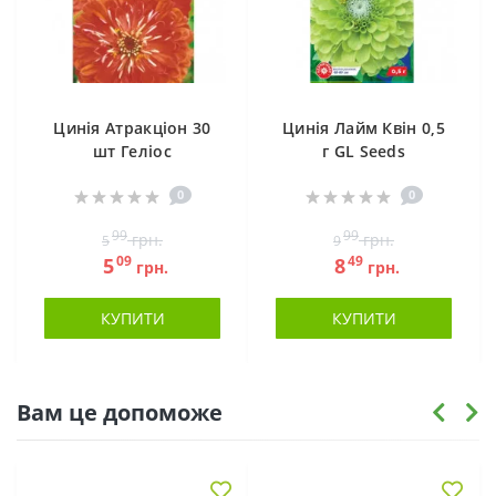
Цинія Атракціон 30
Цинія Лайм Квін 0,5
шт Геліос
г GL Seeds
0
0
99
99
грн.
грн.
5
9
09
49
5
8
грн.
грн.
КУПИТИ
КУПИТИ
Вам це допоможе