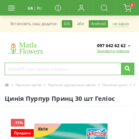
0
UA
|
RU
не зараз
Встановiть наш додаток
iOS
або
Android
097 642 62 62
Замовити дзвінок
Насіння квітів
Насіння однорічних квітів
Насіння цинії
Ци
Цинія Пурпур Принц 30 шт Геліос
-15%
Продано