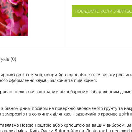
ПОВІДОМТЕ, КОЛИ З'ЯВИТЬС
гуків (0)
лярних сортів петунії, попри його однорічність. У висоту рослин
ного оформлення клумб, балконів та підвіконня.
офровані пелюстки з яскравим різнобарвним забарвленням діам
.
 з рівномірним посівом на поверхню зволоженого грунту та нак
за заморозків на сонячних ділянках. Надзвичайно красиве цвіті
тавляємо Новою Поштою або Укрпоштою за вашим вибором. За д
великі міста Київ, Одесу, Дніпро, Харків, Львів так і в невеликі