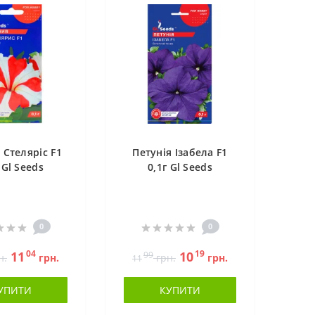
 Стеляріс F1
Петунія Ізабела F1
 Gl Seeds
0,1г Gl Seeds
0
0
04
19
11
10
99
н.
грн.
грн.
грн.
11
УПИТИ
КУПИТИ