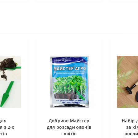
для
Добриво Майстер
Набір 
я з 2-х
для розсади овочів
за к
тів
і квітів
росли