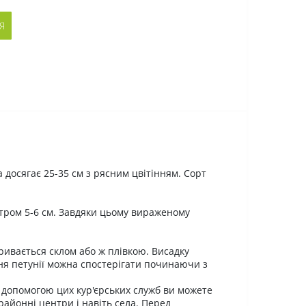
Я
а досягає 25-35 см з рясним цвітінням. Сорт
етром 5-6 см. Завдяки цьому вираженому
ривається склом або ж плівкою. Висадку
ння петунії можна спостерігати починаючи з
опомогою цих кур'єрських служб ви можете
 районні центри і навіть села. Перед