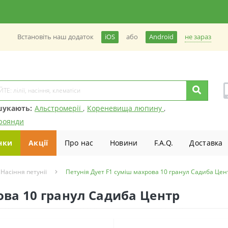
не зараз
Встановiть наш додаток
iOS
або
Android
шукають:
Альстромерії
,
Кореневища люпину
,
роянди
нки
Акції
Про нас
Новини
F.A.Q.
Доставка
Насіння петунії
Петунія Дует F1 суміш махрова 10 гранул Садиба Цен
ова 10 гранул Садиба Центр