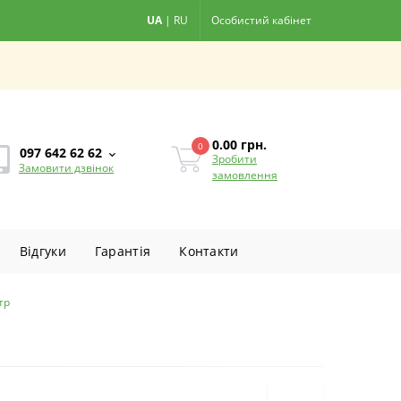
UA
|
RU
Особистий кабінет
0.00
грн.
0
097 642 62 62
Зробити
Замовити дзвінок
замовлення
Вiдгуки
Гарантiя
Контакти
тр