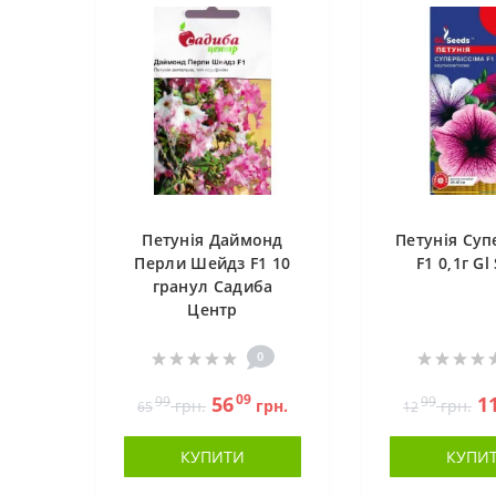
Петунія Даймонд
Петунія Суп
Перли Шейдз F1 10
F1 0,1г Gl
гранул Садиба
Центр
0
09
56
1
99
99
грн.
грн.
грн.
65
12
КУПИТИ
КУПИ