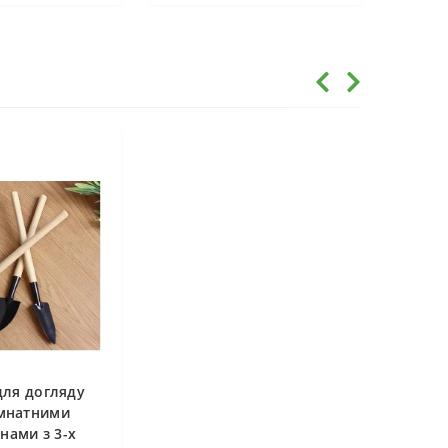
для догляду
імнатними
нами з 3-х