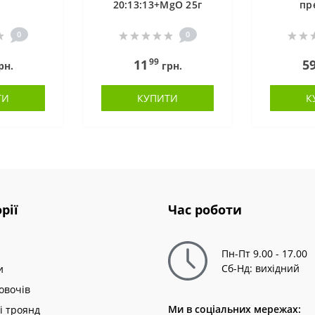
20:13:13+MgO 25г
пр
0
0
99
11
5
рн.
грн.
ТИ
КУПИТИ
К
рії
Час роботи
Пн-Пт 9.00 - 17.00
Сб-Нд: вихідний
и
овочів
Ми в соціальних мережах:
і троянд