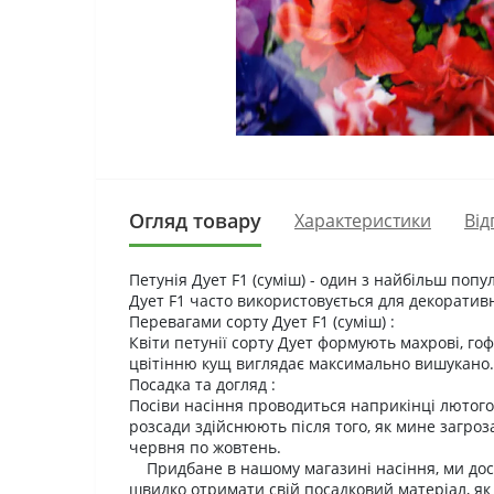
Огляд товару
Характеристики
Від
Петунія Дует F1 (суміш) - один з найбільш попу
Дует F1 часто використовується для декоратив
Перевагами сорту Дует F1 (суміш) :
Квіти петунії сорту Дует формують махрові, г
цвітінню кущ виглядає максимально вишукано
Посадка та догляд :
Посіви насіння проводиться наприкінці лютого
розсади здійснюють після того, як мине загро
червня по жовтень.
Придбане в нашому магазині насіння, ми дос
швидко отримати свій посадковий матеріал, як в 