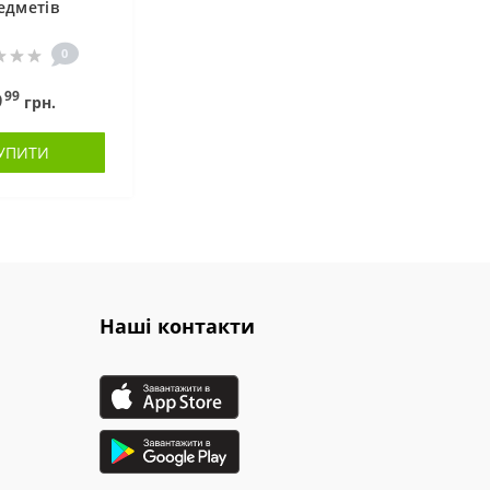
едметів
0
99
9
грн.
УПИТИ
Наші контакти