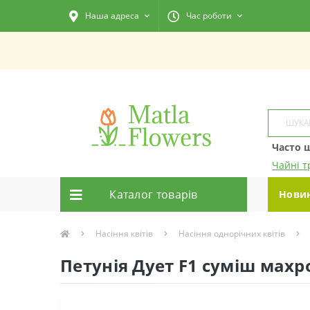
Наша адреса
Час роботи
Часто 
Чайні т
Каталог товарiв
Нови
Насіння квітів
Насіння однорічних квітів
Петунія Дует F1 суміш махр