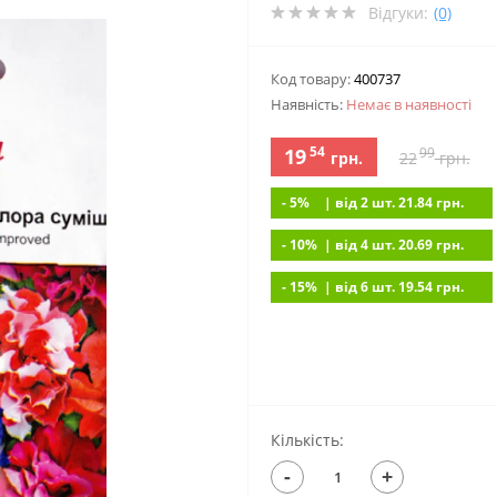
Відгуки:
(0)
Код товару:
400737
Наявність:
Немає в наявностi
54
19
99
грн.
22
грн.
- 5%
| вiд 2 шт. 21.84
грн.
- 10%
| вiд 4 шт. 20.69
грн.
- 15%
| вiд 6 шт. 19.54
грн.
Кількість:
-
+