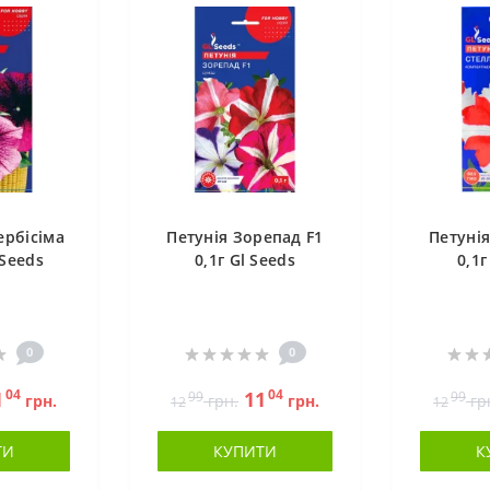
ербісіма
Петунія Зорепад F1
Петунія
 Seeds
0,1г Gl Seeds
0,1г
0
0
04
04
1
11
99
99
грн.
грн.
грн.
гр
12
12
ТИ
КУПИТИ
К