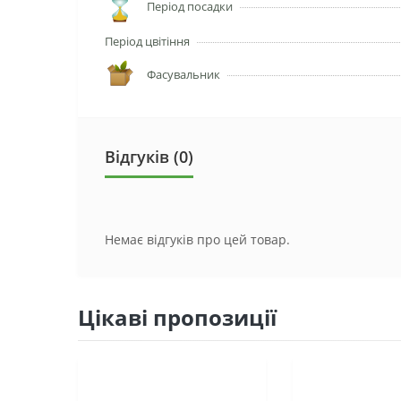
Період посадки
Період цвітіння
Фасувальник
Відгуків (0)
Немає відгуків про цей товар.
Цікаві пропозиції