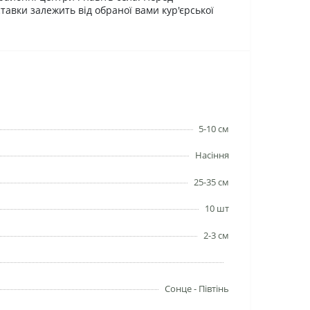
тавки залежить від обраної вами кур'єрської
5-10 см
Насіння
25-35 см
10 шт
2-3 см
Сонце - Півтінь