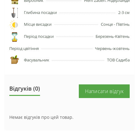
Виробник
Hem Zaden. Нідерланди
Глибина посадки
2-3 см
Місце висадки
Сонце - Півтінь
Період посадки
Березень-Квітень
Період цвітіння
Червень-жовтень
Фасувальник
ТОВ Садиба
Відгуків (0)
Написати відгук
Немає відгуків про цей товар.