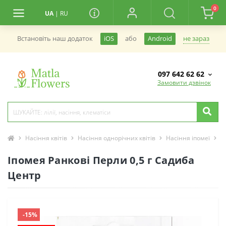
0
UA
|
RU
не зараз
Встановiть наш додаток
iOS
або
Android
097 642 62 62
Замовити дзвінок
Насіння квітів
Насіння однорічних квітів
Насіння іпомеї
І
Іпомея Ранкові Перли 0,5 г Садиба
Центр
-15%