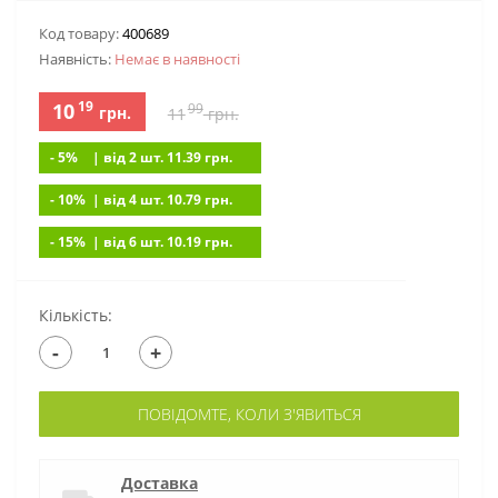
Код товару:
400689
Наявність:
Немає в наявностi
19
10
99
грн.
11
грн.
- 5%
| вiд 2 шт. 11.39
грн.
- 10%
| вiд 4 шт. 10.79
грн.
- 15%
| вiд 6 шт. 10.19
грн.
Кількість:
-
+
ПОВІДОМТЕ, КОЛИ З'ЯВИТЬСЯ
Доставка