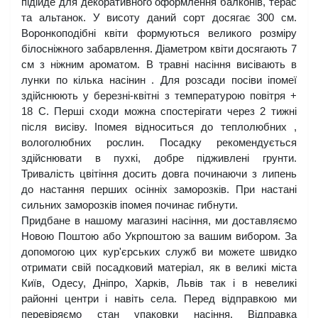
підійде для декоративного оформлення балконів, терас 
та альтанок. У висоту даний сорт досягає 300 см. 
Воронкоподібні квіти формуються великого розміру 
білосніжного забарвлення. Діаметром квіти досягають 7 
см з ніжним ароматом. В травні насіння висівають в 
лунки по кілька насінин . Для розсади посіви іпомеї 
здійснюють у березні-квітні з температурою повітря + 
18 С. Перші сходи можна спостерігати через 2 тижні 
після висіву. Іпомея відноситься до теплолюбних , 
вологолюбних рослин. Посадку рекомендується 
здійснювати в пухкі, добре підживлені грунти. 
Тривалість цвітіння досить довга починаючи з липень 
до настання перших осінніх заморозків. При настані 
сильних заморозків іпомея починає гибнути. 
Придбане в нашому магазині насіння, ми доставляємо 
Новою Поштою або Укрпоштою за вашим вибором. За 
допомогою цих кур'єрських служб ви можете швидко 
отримати свій посадковий матеріал, як в великі міста 
Київ, Одесу, Дніпро, Харків, Львів так і в невеликі 
районні центри і навіть села. Перед відправкою ми 
перевіряємо стан упаковки насіння. Відправка 