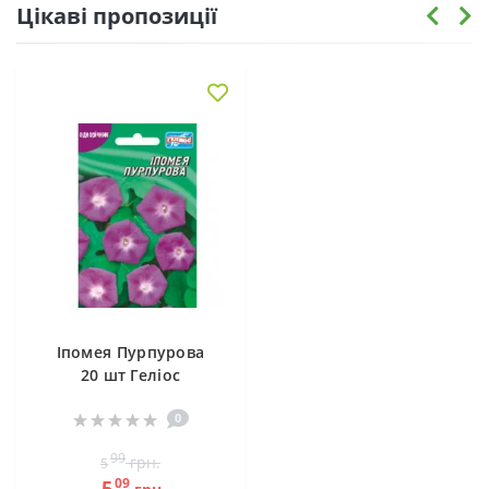
Цікаві пропозиції
Іпомея Пурпурова
20 шт Геліос
0
99
грн.
5
09
5