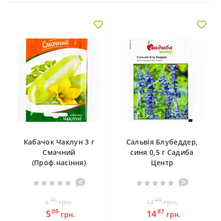
Кабачок Чаклун 3 г
Сальвія Блубеддер,
Смачний
синя 0,5 г Садиба
(Проф.насіння)
Центр
0
0
99
49
грн.
грн.
5
17
09
87
5
14
грн.
грн.