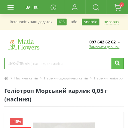
0
UA
|
RU
не зараз
Встановiть наш додаток
iOS
або
Android
097 642 62 62
Замовити дзвінок
Насіння квітів
Насіння однорічних квітів
Насіння геліотропу
Геліотроп Морський карлик 0,05 г
(насіння)
-15%