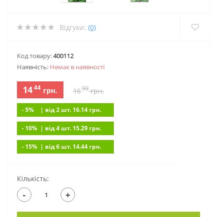
Відгуки:
(0)
Код товару:
400112
Наявність:
Немає в наявностi
44
14
99
грн.
16
грн.
- 5%
| вiд 2 шт. 16.14
грн.
- 10%
| вiд 4 шт. 15.29
грн.
- 15%
| вiд 6 шт. 14.44
грн.
Кількість:
-
+