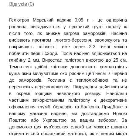
Відгуків (0)
Геліотроп Морський карлик 0,05 г - це однорічна 
рослина, висаджується у відкритий грунт одразу ж 
після того, як зникне загроза заморозків. Насіння 
висівають протягом  лютого-березеня, зволожують та 
накривають плівкою і вже через 2-3 тижні можна 
побачити перші сходи. Посів насіння здійснюється на 
глибину 2 мм. Виростає геліотроп висотою до 25 см. 
Темно-сині дрібні квіточки доповнюють компактність 
куща який милуватиме око рясним цвітінням із червня 
до заморозків. Рослина є теплолюбивою та не 
переносить перезволоження. Пікірування здійснюється 
в окремі горщики невеликого розміру. Найбільш 
частішим використанням геліотропу є декоративне 
оформлення клумб, бордюрів та балконів. Придбане в 
нашому магазині насіння, ми доставляємо Новою 
Поштою або Укрпоштою за вашим вибором. За 
допомогою цих кур'єрських служб ви можете швидко 
отримати свій посадковий матеріал, як в великі міста 