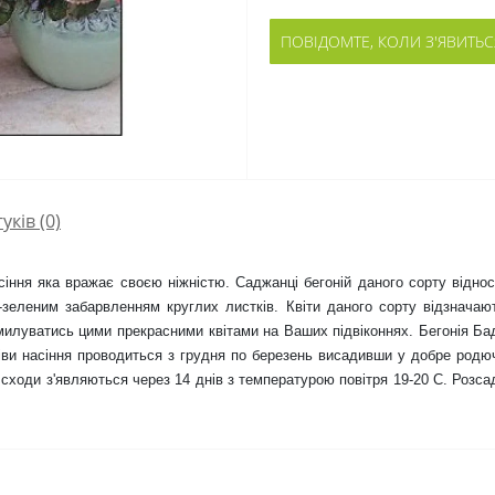
ПОВІДОМТЕ, КОЛИ З'ЯВИТЬС
гуків (0)
іння яка вражає своєю ніжністю. Саджанці бегоній даного сорту відноси
зеленим забарвленням круглих листків. Квіти даного сорту відзначают
 милуватись цими прекрасними квітами на Ваших підвіконнях. Бегонія Ба
и насіння проводиться з грудня по березень висадивши у добре родючи
сходи з'являються через 14 днів з температурою повітря 19-20 С. Розсад