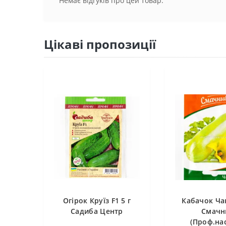
Немає відгуків про цей товар.
Цікаві пропозиції
Огірок Круїз F1 5 г
Кабачок Чак
Садиба Центр
Смачн
(Проф.нас