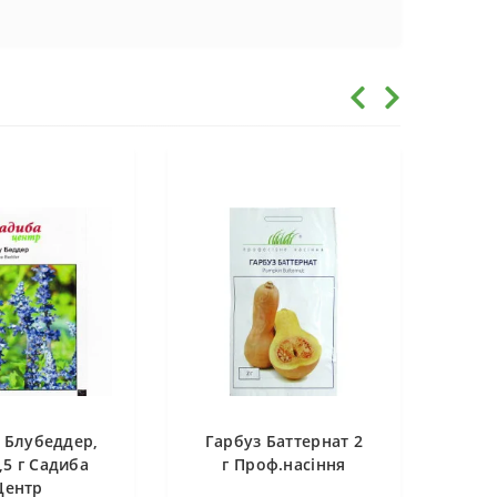
 Блубеддер,
Гарбуз Баттернат 2
,5 г Садиба
г Проф.насіння
Центр