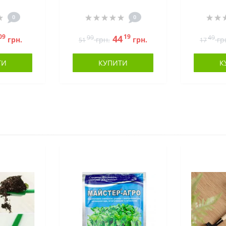
0
0
09
19
44
99
49
грн.
грн.
грн.
гр
51
17
ТИ
КУПИТИ
К