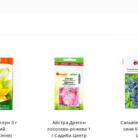
лун 3 г
Айстра Дрегон
Сальвія
ий
лососево-рожева 1
синя 0
іння)
г Садиба Центр