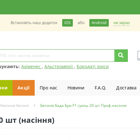
не зараз
Встановiть наш додаток
iOS
або
Android
шукають:
Ахіменес
,
Альстромерії
,
Бородаті іриси
нки
Акції
Про нас
Новини
F.A.Q.
Доставка
Насіння бегонії
Бегонія Бада Бум F1 суміш 20 шт Проф.насіння
0 шт (насіння)