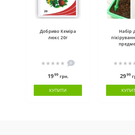
Добриво Кеміра
Набір 
люкс 20г
пікіруванн
предме
0
99
99
19
29
грн.
г
КУПИТИ
КУПИ