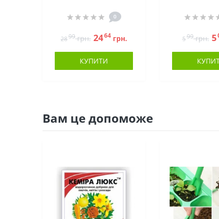
0
64
24
5
99
99
грн.
грн.
грн.
28
5
КУПИТИ
КУПИ
Вам це допоможе