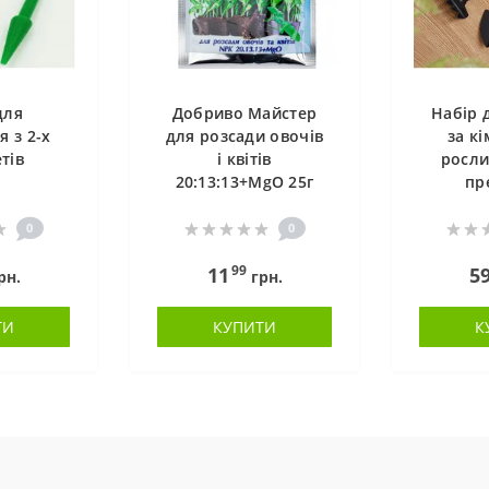
для
Добриво Майстер
Набір 
я з 2-х
для розсади овочів
за к
тів
і квітів
росли
20:13:13+MgO 25г
пр
0
0
99
11
5
рн.
грн.
ТИ
КУПИТИ
К