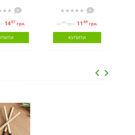
0
0
87
89
14
11
99
н.
грн.
грн.
грн.
13
УПИТИ
КУПИТИ