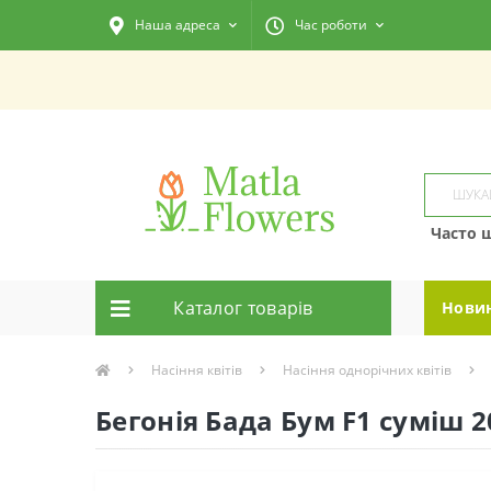
Наша адреса
Час роботи
Часто 
Каталог товарiв
Нови
Насіння квітів
Насіння однорічних квітів
Бегонія Бада Бум F1 суміш 2