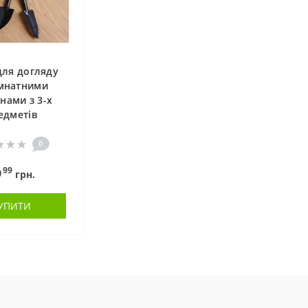
для догляду
імнатними
нами з 3-х
едметів
0
99
9
грн.
УПИТИ