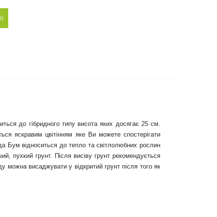
Я
ться до гібридного типу висота яких досягає 25 см. 
ься яскравим цвітінням яке Ви можете спостерігати 
да Бум відноситься до тепло та світлолюбних рослин 
й, пухкий грунт. Після висіву грунт рекомендується 
у можна висаджувати у відкритий грунт після того як 