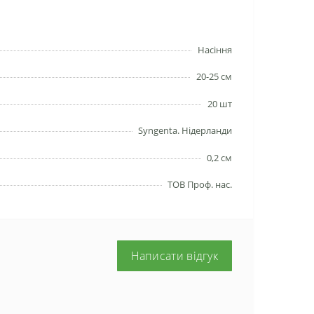
Насіння
20-25 см
20 шт
Syngenta. Нідерланди
0,2 см
ТОВ Проф. нас.
Написати відгук