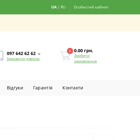
UA
|
RU
Особистий кабінет
0.00
грн.
0
097 642 62 62
Зробити
Замовити дзвінок
замовлення
Вiдгуки
Гарантiя
Контакти