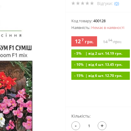
Відгуки:
(0)
Код товару:
400128
Наявність:
Немає в наявностi
7
12
94
грн.
14
грн.
- 5%
| вiд 2 шт. 14.19
грн.
- 10%
| вiд 4 шт. 13.45
грн.
- 15%
| вiд 6 шт. 12.70
грн.
Кількість:
-
+