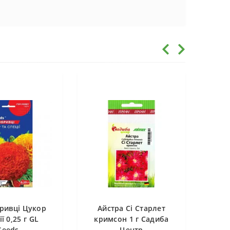
ривці Цукор
Айстра Сі Старлет
ії 0,25 г GL
кримсон 1 г Садиба
Seeds
Центр