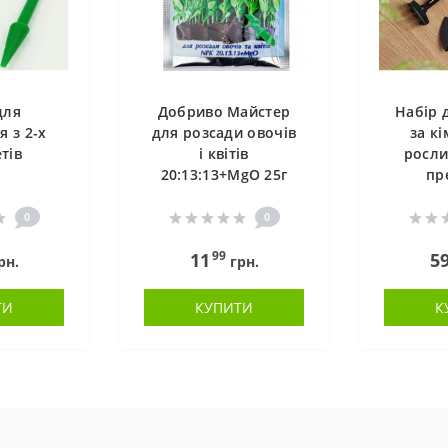
для
Добриво Майстер
Набір 
я з 2-х
для розсади овочів
за к
тів
і квітів
росли
20:13:13+MgO 25г
пр
0
0
99
11
5
рн.
грн.
ТИ
КУПИТИ
К