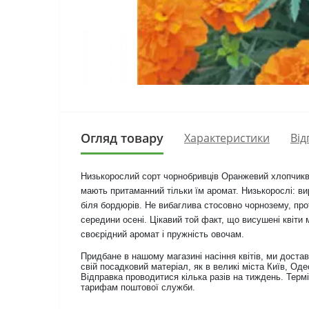
Огляд товару
Характеристики
Від
Низькорослий сорт чорнобривців Оранжевий хлопчиквід
мають притаманний тільки їм аромат. Низькорослі: ви
біля бордюрів. Не вибаглива стосовно чорнозему, проте
середини осені. Цікавий той факт, що висушені квіти
своєрідний аромат і пружність овочам.
Придбане в нашому магазині насіння квітів, ми дос
свій посадковий матеріал, як в великі міста Київ, Оде
Відправка проводитися кілька разів на тиждень. Термі
тарифам поштової служби.