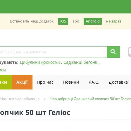
не зараз
Встановiть наш додаток
iOS
або
Android
шукають:
Цибулини крокосмії
,
Саджанці бегонії
,
иси
нки
Акції
Про нас
Новини
F.A.Q.
Доставка
Насіння чорнобривців
Чорнобривці Оранжевий хлопчик 50 шт Геліос
пчик 50 шт Геліос