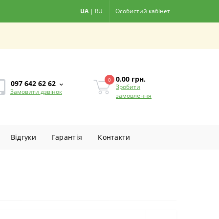
UA
|
RU
Особистий кабінет
0.00
грн.
0
097 642 62 62
Зробити
Замовити дзвінок
замовлення
Вiдгуки
Гарантiя
Контакти