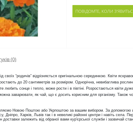
ПОВІДОМТЕ, КОЛИ З'ЯВИТЬС
гуків (0)
 своїх “родичів” відрізняється оригінальною серединкою. Квіти яскраво
ростають до 20 сантиметрів за розміром. Однорічна, невибаглива рослина
 любить сонце і тепло, може рости і в півтіні. Розростаються квіти дуже 
 можна заварювати, як чай, що є досить корисним для організму. Також 
тавляємо Новою Поштою або Укрпоштою за вашим вибором. За допомогою 
су, Дніпро, Харків, Львів так і в невеликі районні центри і навіть села. 
н доставки залежить від обраної вами кур'єрської служби і зазвичай стано