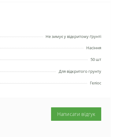
Не зимує у відкритому ґрунті
Насіння
50 шт
Для відкритого грунту
Геліос
Написати відгук