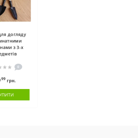
для догляду
імнатними
нами з 3-х
едметів
0
99
9
грн.
УПИТИ