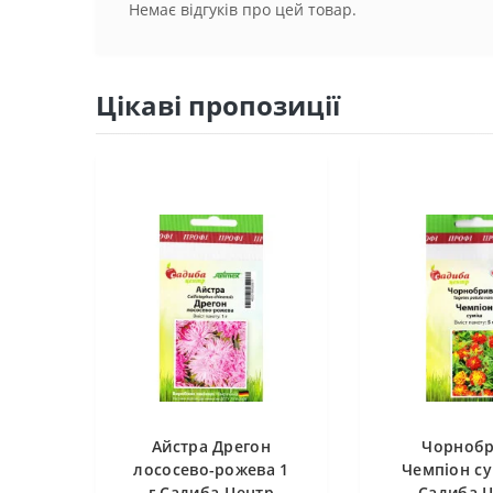
Немає відгуків про цей товар.
Цікаві пропозиції
Айстра Дрегон
Чорнобр
лососево-рожева 1
Чемпіон су
г Садиба Центр
Садиба 