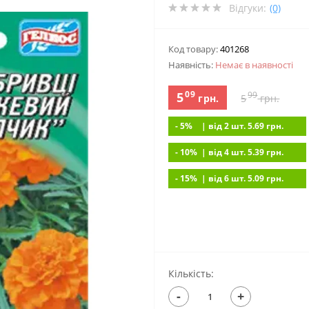
Відгуки:
(0)
Код товару:
401268
Наявність:
Немає в наявностi
09
5
99
грн.
5
грн.
- 5%
| вiд 2 шт. 5.69
грн.
- 10%
| вiд 4 шт. 5.39
грн.
- 15%
| вiд 6 шт. 5.09
грн.
Кількість:
-
+