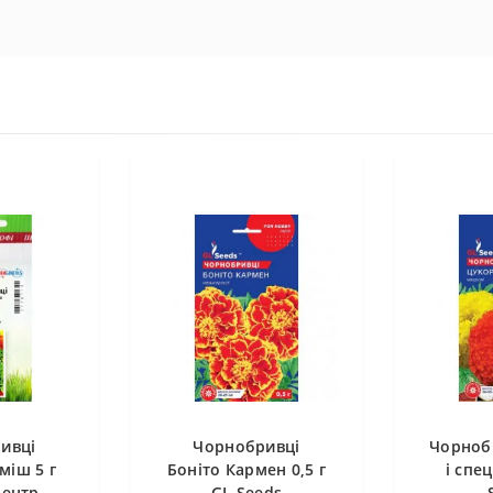
ивці
Чорнобривці
Чорноб
міш 5 г
Боніто Кармен 0,5 г
і спец
Центр
GL Seeds