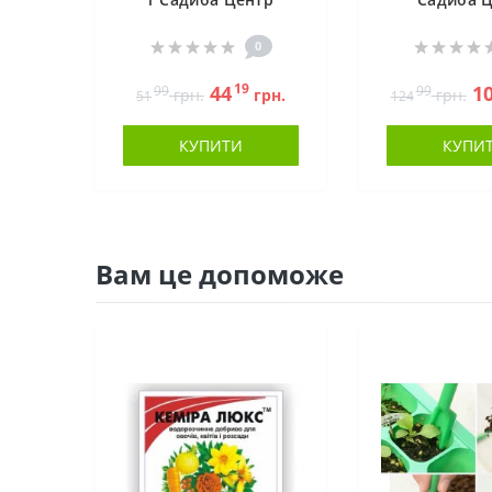
0
19
44
1
99
99
грн.
грн.
грн.
51
124
КУПИТИ
КУПИ
Вам це допоможе