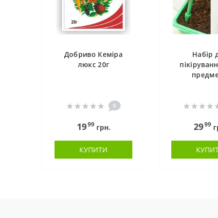
Добриво Кеміра
Набір 
люкс 20г
пікіруванн
предме
0
99
99
19
29
грн.
г
КУПИТИ
КУПИ