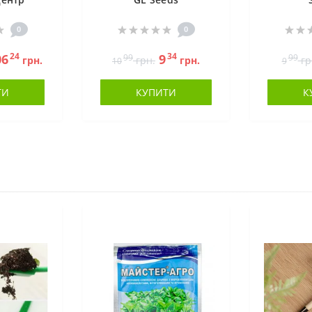
0
0
24
34
06
9
99
99
грн.
грн.
грн.
гр
10
9
ТИ
КУПИТИ
К