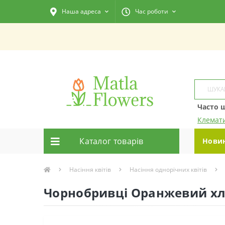
Наша адреса
Час роботи
Часто 
Клемат
Каталог товарiв
Нови
Насіння квітів
Насіння однорічних квітів
Чорнобривці Оранжевий хло