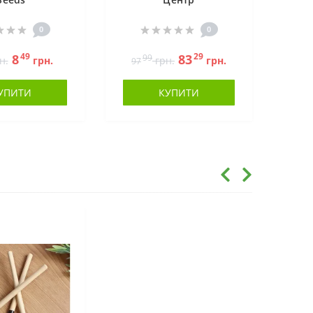
0
0
49
29
8
83
99
н.
грн.
грн.
грн.
97
УПИТИ
КУПИТИ