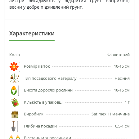
айстри висаджують у відкритий ґрунт наприкінці
весни у добре підживлений ґрунт.
Характеристики
Колір
Фіолетовий
Розмір квіток
10-15 см
Тип посадкового матеріалу
Насіння
Висота дорослої рослини
10-15 см
Кількість в упаковці
1 г
Виробник
Satimex. Німеччина
Глибина посадки
0,5-1 см
Відстань між рослинами