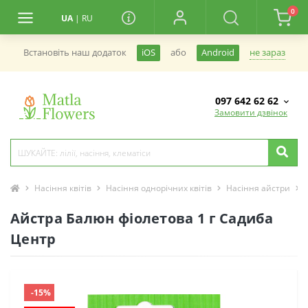
0
UA
|
RU
не зараз
Встановiть наш додаток
iOS
або
Android
097 642 62 62
Замовити дзвінок
Насіння квітів
Насіння однорічних квітів
Насіння айстри
Айстра Балюн фіолетова 1 г Садиба
Центр
-15%