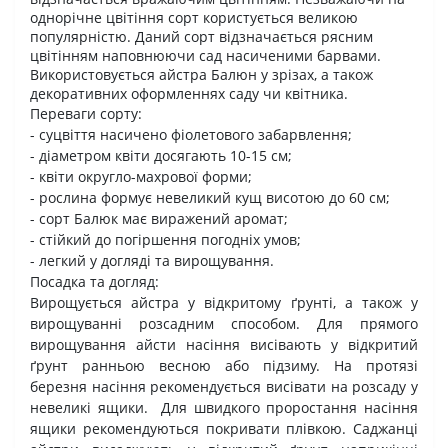
однорічне цвітіння сорт користується великою
популярністю. Даний сорт відзначається рясним
цвітінням наповнюючи сад насиченими барвами.
Використовується айстра Балюн у зрізах, а також
декоративних оформленнях саду чи квітника.
Переваги сорту:
- суцвіття насичено фіолетового забарвлення;
- діаметром квіти досягають 10-15 см;
- квіти округло-махрової форми;
- рослина формує невеликий кущ висотою до 60 см;
- сорт Балюк має виражений аромат;
- стійкий до погіршення погодніх умов;
- легкий у догляді та вирощування.
Посадка та догляд:
Вирощується айстра у відкритому ґрунті, а також у
вирощуванні розсадним способом. Для прямого
вирощування айсти насіння висівають у відкритий
ґрунт ранньою весною або підзиму. На протязі
березня насіння рекомендується висівати на розсаду у
невеликі ящики. Для швидкого проростання насіння
ящики рекомендуються покривати плівкою. Саджанці