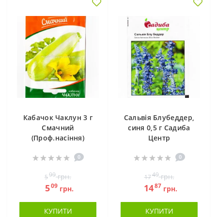
Кабачок Чаклун 3 г
Сальвія Блубеддер,
Смачний
синя 0,5 г Садиба
(Проф.насіння)
Центр
0
0
99
49
грн.
грн.
5
17
09
87
5
14
грн.
грн.
КУПИТИ
КУПИТИ