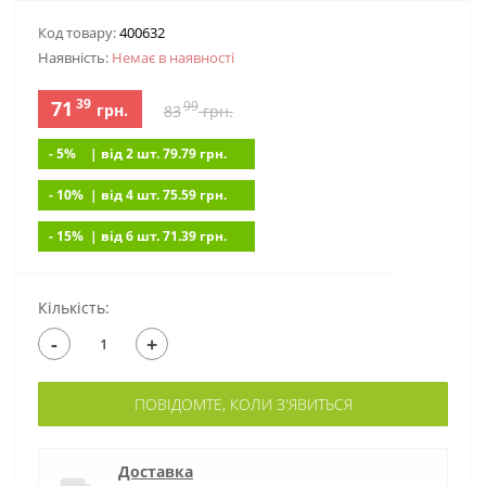
Код товару:
400632
Наявність:
Немає в наявностi
39
71
99
грн.
83
грн.
- 5%
| вiд 2 шт. 79.79
грн.
- 10%
| вiд 4 шт. 75.59
грн.
- 15%
| вiд 6 шт. 71.39
грн.
Кількість:
-
+
ПОВІДОМТЕ, КОЛИ З'ЯВИТЬСЯ
Доставка