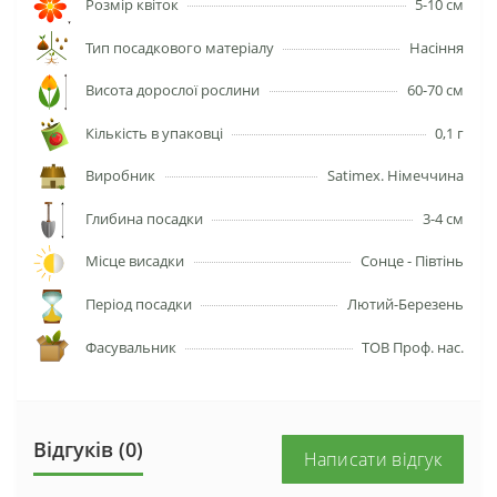
Розмір квіток
5-10 см
Тип посадкового матеріалу
Насіння
Висота дорослої рослини
60-70 см
Кількість в упаковці
0,1 г
Виробник
Satimex. Німеччина
Глибина посадки
3-4 см
Місце висадки
Сонце - Півтінь
Період посадки
Лютий-Березень
Фасувальник
ТОВ Проф. нас.
Відгуків (0)
Написати відгук