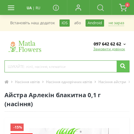
0
UA
|
RU
не зараз
Встановiть наш додаток
iOS
або
Android
097 642 62 62
Замовити дзвінок
Насіння квітів
Насіння однорічних квітів
Насіння айстри
Айстра Арлекін блакитна 0,1 г
(насіння)
-15%