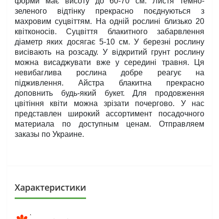
форми має висоту до 60-70 см. Листя темно- 
зеленого відтінку прекрасно поєднуються з 
махровим суцвіттям. На одній рослині близько 20 
квітконосів. Суцвіття блакитного забарвлення 
діаметр яких досягає 5-10 см. У березні рослину 
висівають на розсаду. У відкритий грунт рослину 
можна висаджувати вже у середині травня. Ця 
невибаглива рослина добре реагує на 
підживлення. Айстра блакитна прекрасно 
доповнить будь-який букет. Для продовження 
цвітіння квіти можна зрізати почергово. У нас 
представлен широкий ассортимент посадочного 
материала по доступным ценам. Отправляем 
заказы по Украине.
Характеристики