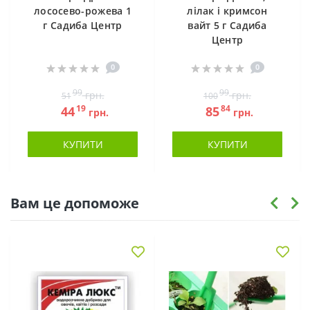
лососево-рожева 1
лілак і кримсон
г Садиба Центр
вайт 5 г Садиба
Центр
0
0
99
99
грн.
грн.
51
100
19
84
44
85
грн.
грн.
КУПИТИ
КУПИТИ
Вам це допоможе