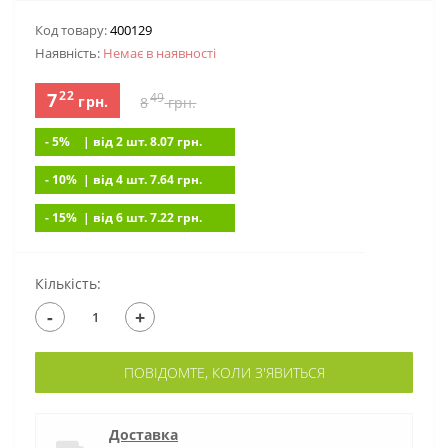
Код товару:
400129
Наявність:
Немає в наявностi
22
7
49
грн.
8
грн.
- 5%
| вiд 2 шт. 8.07
грн.
- 10%
| вiд 4 шт. 7.64
грн.
- 15%
| вiд 6 шт. 7.22
грн.
Кількість:
-
+
ПОВІДОМТЕ, КОЛИ З'ЯВИТЬСЯ
Доставка