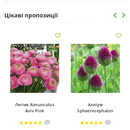
Цікаві пропозиції
Лютик Ranunculus
Алліум
Aviv Pink
Sphaerocephalon
2
1