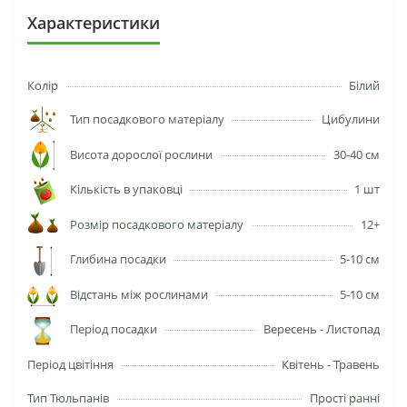
Характеристики
Колір
Білий
Тип посадкового матеріалу
Цибулини
Висота дорослої рослини
30-40 см
Кількість в упаковці
1 шт
Розмір посадкового матеріалу
12+
Глибина посадки
5-10 см
Відстань між рослинами
5-10 см
Період посадки
Вересень - Листопад
Період цвітіння
Квітень - Травень
Тип Тюльпанів
Прості ранні