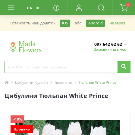
0
UA
|
RU
не зараз
Встановiть наш додаток
iOS
або
Android
097 642 62 62
Замовити дзвінок
Цибулини, бульби
Тюльпани
Тюльпан White Prince
Цибулини Тюльпан White Prince
-10%
Продано