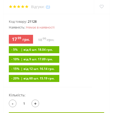
Відгуки:
(1)
Код товару:
21128
Наявність:
Немає в наявностi
09
17
99
грн.
18
грн.
- 5%
| вiд 6 шт. 18.04
грн.
- 10%
| вiд 9 шт. 17.09
грн.
- 15%
| вiд 12 шт. 16.14
грн.
- 20%
| вiд 60 шт. 15.19
грн.
Кількість:
-
+