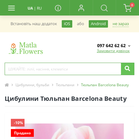
0
UA
|
RU
не зараз
Встановiть наш додаток
iOS
або
Android
097 642 62 62
Замовити дзвінок
Цибулини, бульби
Тюльпани
Тюльпан Barcelona Beauty
Цибулини Тюльпан Barcelona Beauty
-10%
Продано