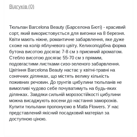
Відгуків (0)
Тюльпан Barcelona Beauty (Барселона Бюті) - красивий 
сорт, який використовується для вигонки на 8 березня. 
Квіти мають ніжне, романтичне забарвлення, яке дуже 
схоже на колір яблуневого цвіту. Келихоподібна форма 
бутона висотою досягає 7-8 см з приємний ароматом. 
Стебло висотою досягає 55-70 см з прямим, 
подовгастими листками сизо-зеленого забарвлення. 
Цвітіння Barcelona Beauty настає у квітні-травні на 
сонячних ділянках, що містять велику кількість 
поживних речовин. До грунтів цибулини тюльпанів не 
вимогливі чудово себе почуватимуть на будь-яких 
ділянках. Завдяки сильній морозостійкості цибулини 
можна висаджують восени до настання заморозків. 
Купити тюльпани пропонуємо в Matla Flowers. У нас 
представлений якісний посадковий матеріал за 
доступною ціною.