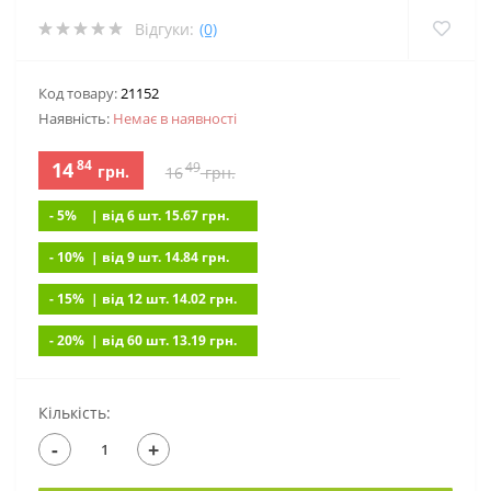
Відгуки:
(0)
Код товару:
21152
Наявність:
Немає в наявностi
84
14
49
грн.
16
грн.
- 5%
| вiд 6 шт. 15.67
грн.
- 10%
| вiд 9 шт. 14.84
грн.
- 15%
| вiд 12 шт. 14.02
грн.
- 20%
| вiд 60 шт. 13.19
грн.
Кількість:
-
+