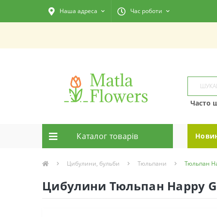
Наша адреса
Час роботи
Часто 
Каталог товарiв
Нови
Цибулини, бульби
Тюльпани
Тюльпан Ha
Цибулини Тюльпан Happy G