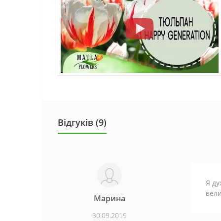
Відгуків (9)
Я ду
вели
Марина
30.09.2019