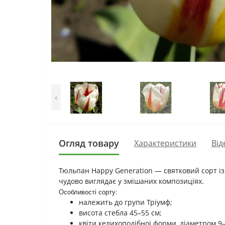
‹
Огляд товару
Характеристики
Вiд
Тюльпан Happy Generation — святковий сорт із
чудово виглядає у змішаних композиціях.
О
собливості сорту:
належить до групи Тріумф;
висота стебла 45–55 см;
квіти келихоподібної форми, діаметром 9–