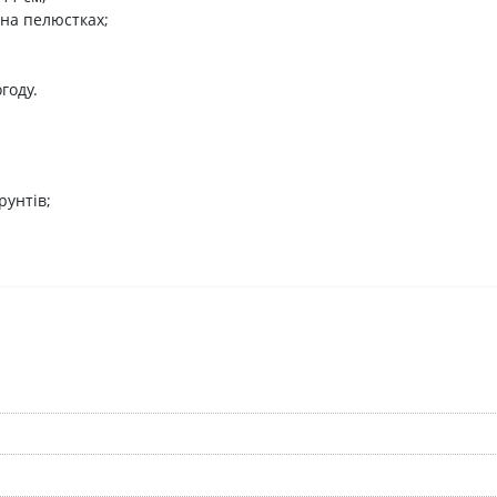
 на пелюстках;
году.
рунтів;