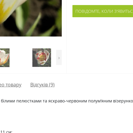
ПОВІДОМТЕ, КОЛИ З'ЯВИТЬС
›
ео товару
Відгуків (9)
 білими пелюстками та яскраво-червоним полум’яним візерунком
11 см;