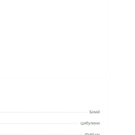
Білий
Цибулини
40-60 см