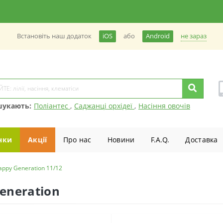
не зараз
Встановiть наш додаток
iOS
або
Android
шукають:
Поліантес
,
Саджанці орхідеї
,
Насіння овочів
нки
Акції
Про нас
Новини
F.A.Q.
Доставка
ppy Generation 11/12
eneration