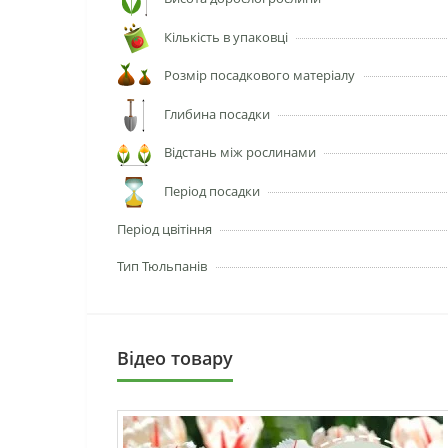
Кількість в упаковці
Розмір посадкового матеріалу
Глибина посадки
Відстань між рослинами
Період посадки
Період цвітіння
Тип Тюльпанів
Вiдео товару