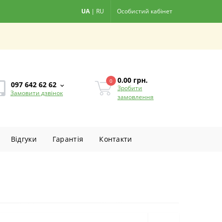
UA
|
RU
Особистий кабінет
0.00
грн.
0
097 642 62 62
Зробити
Замовити дзвінок
замовлення
Вiдгуки
Гарантiя
Контакти