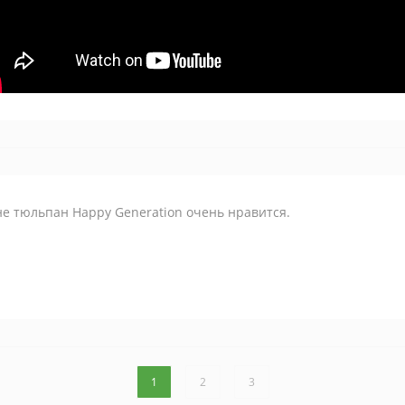
е тюльпан Happy Generation очень нравится.
1
2
3