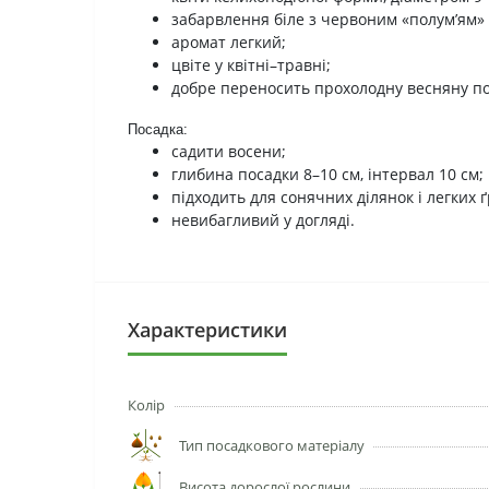
забарвлення біле з червоним «полум’ям»
аромат легкий;
цвіте у квітні–травні;
добре переносить прохолодну весняну по
Посадка:
садити восени;
глибина посадки 8–10 см, інтервал 10 см;
підходить для сонячних ділянок і легких ґ
невибагливий у догляді.
Характеристики
Колір
Тип посадкового матеріалу
Висота дорослої рослини