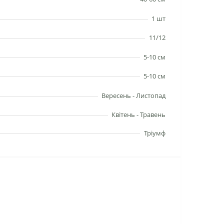
1 шт
11/12
5-10 см
5-10 см
Вересень - Листопад
Квітень - Травень
Тріумф