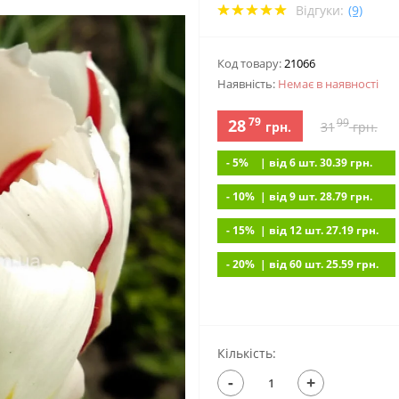
Відгуки:
(9)
Код товару:
21066
Наявність:
Немає в наявностi
79
28
99
грн.
31
грн.
- 5%
| вiд 6 шт. 30.39
грн.
- 10%
| вiд 9 шт. 28.79
грн.
- 15%
| вiд 12 шт. 27.19
грн.
- 20%
| вiд 60 шт. 25.59
грн.
Кількість:
-
+