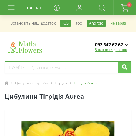
0
UA
|
RU
не зараз
Встановiть наш додаток
iOS
або
Android
097 642 62 62
Замовити дзвінок
Цибулини, бульби
Тігрідія
Тігрідія Aurea
Цибулини Тігрідія Aurea