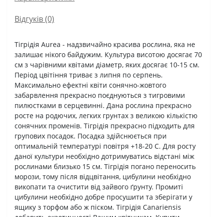
Відгуків (0)
Тігрідія Aurea - надзвичайно красива рослина, яка не
залишає нікого байдужим. Культура висотою досягає 70
см з чарівними квітами діаметр, яких досягає 10-15 см.
Період цвітіння триває з липня по серпень.
Максимально ефектні квіти сонячно-жовтого
забарвлення прекрасно поєднуються з тигровими
пилюстками в серцевинні. Дана рослина прекрасно
росте на родючих, легких грунтах з великою кількістю
сонячних променів. Тігрідія прекрасно підходить для
групових посадок. Посадка здійснюється при
оптимальній температурі повітря +18-20 С. Для росту
даної культури необхідно дотримуватись відстані між
рослинами близько 15 см. Тігрідія погано переносить
морози, тому після відцвітання, цибулини необхідно
викопати та очистити від зайвого ґрунту. Промиті
цибулини необхідно добре просушити та зберігати у
ящику з торфом або ж піском. Тігрідія Canariensis