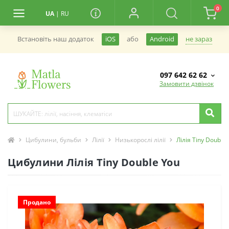
0
UA
|
RU
не зараз
Встановiть наш додаток
iOS
або
Android
097 642 62 62
Замовити дзвінок
Цибулини, бульби
Лілії
Низькорослі лілії
Лілія Tiny Double 
Цибулини Лілія Tiny Double You
Продано