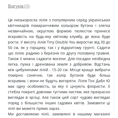
Відгуків (1)
Ця низькоросла лілія з популярним серед українських
квітникарів помаранчевим кольором бутона і злегка
незвичайною, округлою формою пелюсток принесе
яскравість на будь-яку квіткову клумбу, де вона буде
рости. У висоту лілія Tiny Double You виростає від 30 до
50 см, як у горщику, так і у відкритому грунті. Садити
цю лілію радимо з березня по другу половину травня.
Також її можна саджати восени. Для посадки необхідна
легка, пухка і дренована земля з добривом. Відстань
між цибулинами лілій - 15-20 см. Місце краще вибрати
помірно сонячне, так колір бутонів буде більш
яскравим, і вони не будуть вигоряти. Лілія Тіні Дабл Ю
має одну особливість, за яку її цінують флористи. Її
стебла покриті довгими густими листям, яке прекрасно
виглядає в зрізці. Але також цей сорт чудово виглядає
поряд з більшістю інших садових квітів. Замовити ці
лілії ви можете прямо зараз.
Ми доставляємо лілії, замовлені в нашому магазині