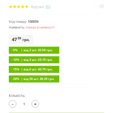
Відгуки:
(1)
Код товару:
100059
Наявність:
Немає в наявностi
99
47
грн.
- 5%
| вiд 2 шт. 45.59
грн.
- 10%
| вiд 4 шт. 43.19
грн.
- 15%
| вiд 6 шт. 40.79
грн.
- 20%
| вiд 50 шт. 38.39
грн.
Кількість:
-
+