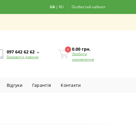
UA
|
RU
Особистий кабінет
0.00
грн.
0
097 642 62 62
Зробити
Замовити дзвінок
замовлення
Вiдгуки
Гарантiя
Контакти