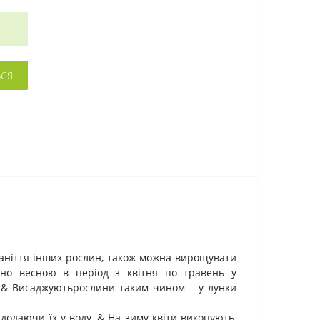
ЬСЯ
номаніття інших рослин, також можна вирощувати
хідно весною в період з квітня по травень у
м.&
Висаджуютьрослини таким чином – у лунки
 додаючи їх у воду. & На зиму квіти викопують,