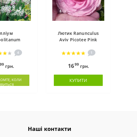
лліум
Лютик Ranunculus
olitanum
Aviv Picotee Pink
4
1
99
99
16
грн.
грн.
ОМТЕ, КОЛИ
КУПИТИ
'ЯВИТЬСЯ
Наші контакти