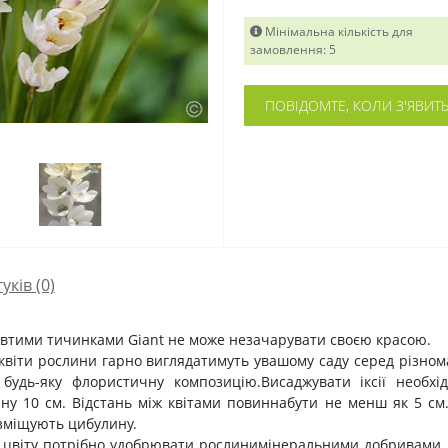
Мінімальна кількість для
замовлення: 5
ПОВІДОМТЕ, КОЛИ З'ЯВИТ
гуків (0)
жовтими тичинками
Giant
не може незачарувати своєю кра
с
ою.
ілі квіти рослини гарно виглядатимуть увашому саду серед різ
ять будь-яку флористичну композицію.Висаджувати іксії необ
ну 10 см. Відстань між квітами повиннабути не менш як 5 с
зміщують цибулину.
іод цвіту потрібно удобрювати рослинимінеральними добривами,