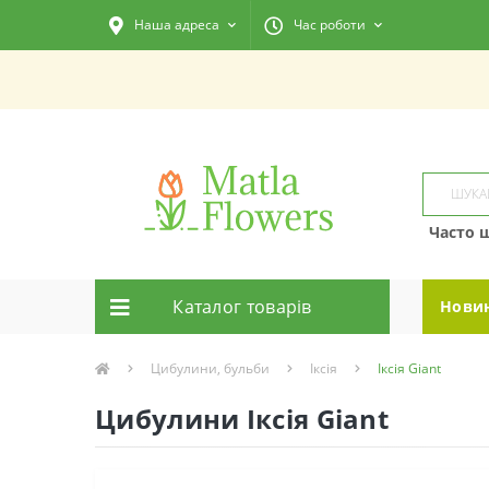
Наша адреса
Час роботи
Часто 
Каталог товарiв
Нови
Цибулини, бульби
Іксія
Іксія Giant
Цибулини Іксія Giant