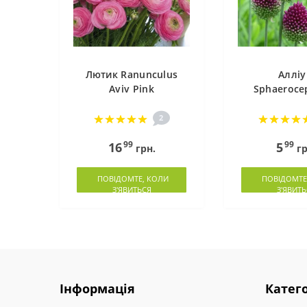
Лютик Ranunculus
Аллі
Aviv Pink
Sphaeroce
2
99
99
16
5
грн.
гр
ПОВІДОМТЕ, КОЛИ
ПОВІДОМТЕ
З'ЯВИТЬСЯ
З'ЯВИТЬ
Інформація
Катего