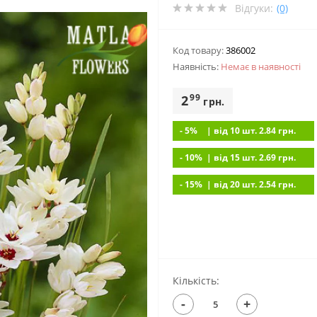
Відгуки:
(0)
Код товару:
386002
Наявність:
Немає в наявностi
99
2
грн.
- 5%
| вiд 10 шт. 2.84
грн.
- 10%
| вiд 15 шт. 2.69
грн.
- 15%
| вiд 20 шт. 2.54
грн.
Кількість:
-
+