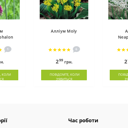
ум
Алліум Moly
А
phalon
Neap
1
6
99
2
2
н.
грн.
, КОЛИ
ПОВІДОМТЕ, КОЛИ
ПОВІД
СЯ
З'ЯВИТЬСЯ
З
рії
Час роботи