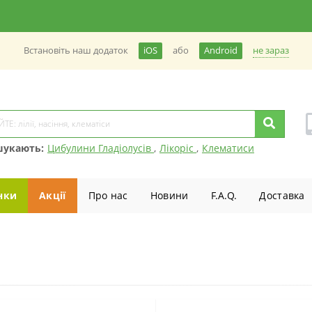
не зараз
Встановiть наш додаток
iOS
або
Android
шукають:
Цибулини Гладіолусів
,
Лікоріс
,
Клематиси
нки
Акції
Про нас
Новини
F.A.Q.
Доставка