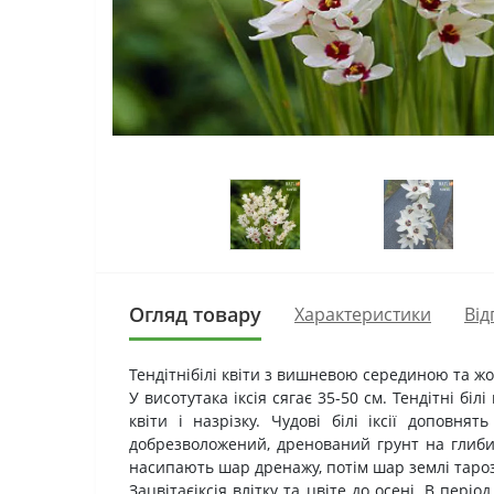
Огляд товару
Характеристики
Від
Тендітнібілі квіти з вишневою серединою та 
У висотутака іксія сягає 35-50 см. Тендітні б
квіти і назрізку. Чудові білі іксії доповн
добрезволожений, дренований грунт на глиби
насипають шар дренажу, потім шар землі таро
Зацвітаєіксія влітку та цвіте до осені. В пер