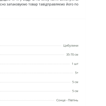
існо запаковуємо товар тавідправляємо його по
Цибулини
35-70 см
1 шт
5+
5 см
5 см
Сонце - Півтінь