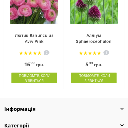
Лютик Ranunculus
Алліум
Aviv Pink
Sphaerocephalon
2
1
99
99
16
5
грн.
грн.
ПОВІДОМТЕ, КОЛИ
ПОВІДОМТЕ, КОЛИ
З'ЯВИТЬСЯ
З'ЯВИТЬСЯ
Інформація
Категорії