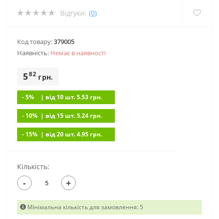
Відгуки:
(0)
Код товару:
379005
Наявність:
Немає в наявностi
82
5
грн.
- 5%
| вiд 10 шт. 5.53
грн.
- 10%
| вiд 15 шт. 5.24
грн.
- 15%
| вiд 20 шт. 4.95
грн.
Кількість:
-
+
Мінімальна кількість для замовлення: 5