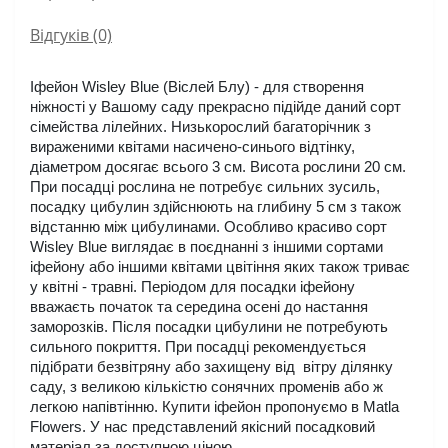
Відгуків (0)
Іфейон Wisley Blue (Віслей Блу) - для створення 
ніжності у Вашому саду прекрасно підійде даний сорт 
сімейства лілейних. Низькорослий багаторічник з 
вираженими квітами насичено-синього відтінку, 
діаметром досягає всього 3 см. Висота рослини 20 см. 
При посадці рослина не потребує сильних зусиль, 
посадку цибулин здійснюють на глибину 5 см з також 
відстанню між цибулинами. Особливо красиво сорт 
Wisley Blue виглядає в поєднанні з іншими сортами 
іфейону або іншими квітами цвітіння яких також триває 
у квітні - травні. Періодом для посадки іфейону 
вважаєть початок та середина осені до настання 
заморозків. Після посадки цибулини не потребують 
сильного покриття. При посадці рекомендується 
підібрати безвітряну або захищену від  вітру ділянку 
саду, з великою кількістю сонячних променів або ж 
легкою напівтінню. Купити іфейон пропонуємо в Matla 
Flowers. У нас представлений якісний посадковий 
матеріал за доступною ціною