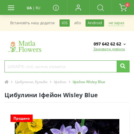
0
UA
|
RU
не зараз
Встановiть наш додаток
iOS
або
Android
097 642 62 62
Замовити дзвінок
Цибулини, бульби
Іфейон
Іфейон Wisley Blue
Цибулини Іфейон Wisley Blue
Продано