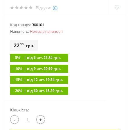
Відгуки:
(0)
Код товару:
300101
Наявність:
Немає в наявностi
99
22
грн.
- 5%
| вiд 6 шт. 21.84
грн.
- 10%
| вiд 9 шт. 20.69
грн.
- 15%
| вiд 12 шт. 19.54
грн.
- 20%
| вiд 60 шт. 18.39
грн.
Кількість:
-
+