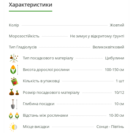
Характеристики
Колір
Жовтий
Морозостійкість
Не зимує у відкритому ґрунті
Тип Гладіолусів
Великоквітковий
Тип посадкового матеріалу
Цибулини
Висота дорослої рослини
100-150 см
Кількість в упаковці
1 шт
Розмір посадкового матеріалу
10/12
Глибина посадки
10 см
Відстань між рослинами
10-30 см
Місце висадки
Сонце - Півтінь