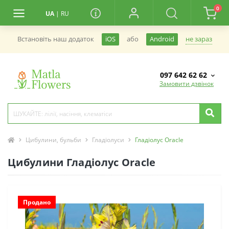
0
UA
|
RU
не зараз
Встановiть наш додаток
iOS
або
Android
097 642 62 62
Замовити дзвінок
Цибулини, бульби
Гладіолуси
Гладіолус Oracle
Цибулини Гладіолус Oracle
Продано