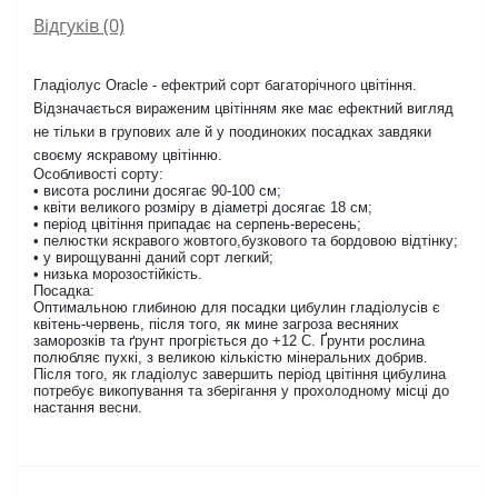
Відгуків (0)
Гладіолус Oracle - ефектрий сорт багаторічного цвітіння.
Відзначається вираженим цвітінням яке має ефектний вигляд
не тільки в групових але й у поодиноких посадках завдяки
своєму яскравому цвітінню.
Особливості сорту:
• висота рослини досягає 90-100 см;
• квіти великого розміру в діаметрі досягає 18 см;
• період цвітіння припадає на серпень-вересень;
• пелюстки яскравого жовтого,бузкового та бордовою відтінку;
• у вирощуванні даний сорт легкий;
• низька морозостійкість.
Посадка:
Оптимальною глибиною для посадки цибулин гладіолусів є
квітень-червень, після того, як мине загроза весняних
заморозків та ґрунт прогріється до +12 С. Ґрунти рослина
полюбляє пухкі, з великою кількістю мінеральних добрив.
Після того, як гладіолус завершить період цвітіння цибулина
потребує викопування та зберігання у прохолодному місці до
настання весни.