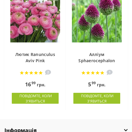
Лютик Ranunculus
Алліум
Aviv Pink
Sphaerocephalon
2
1
99
99
16
5
грн.
грн.
ПОВІДОМТЕ, КОЛИ
ПОВІДОМТЕ, КОЛИ
З'ЯВИТЬСЯ
З'ЯВИТЬСЯ
Інформація