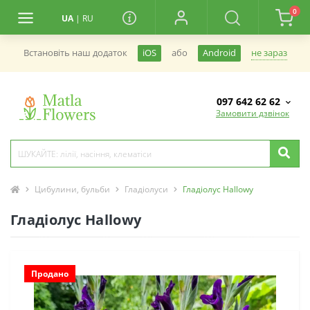
0
UA
|
RU
не зараз
Встановiть наш додаток
iOS
або
Android
097 642 62 62
Замовити дзвінок
Цибулини, бульби
Гладіолуси
Гладіолус Hallowy
Гладіолус Hallowy
Продано