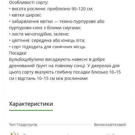
Особливості сорту:
• висота рослини: приблизно 90–120 см;
• квітки широкі;
• забарвлення квітки — темно-пурпурове або
пурпурово-синє з білими смугами;
• листя мечоподібне, зелене;
• цвітіння: середина або кінець літа;
• сорт підходить для сонячних місць.
Посадка:
Бульбоцибулини висаджують навесні в добре
дренований ґрунт на повному сонці. У джерелах для
цього сорту вказують глибину посадки близько 10–15
см і відстань 10–15 см між рослинами
Характеристики
Тип Гладіолусів
Великоквітковий